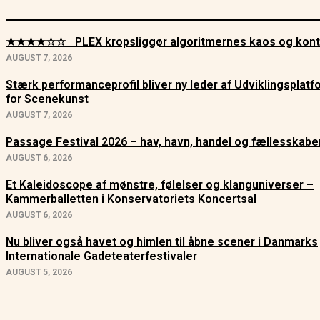
★★★★☆☆ _PLEX kropsliggør algoritmernes kaos og kont
AUGUST 7, 2026
Stærk performanceprofil bliver ny leder af Udviklingsplat
for Scenekunst
AUGUST 7, 2026
Passage Festival 2026 – hav, havn, handel og fællesskabe
AUGUST 6, 2026
Et Kaleidoscope af mønstre, følelser og klanguniverser –
Kammerballetten i Konservatoriets Koncertsal
AUGUST 6, 2026
Nu bliver også havet og himlen til åbne scener i Danmarks
Internationale Gadeteaterfestivaler
AUGUST 5, 2026