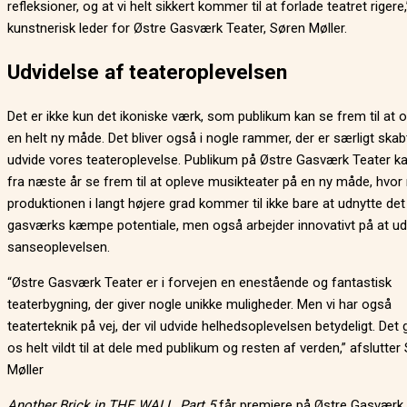
refleksioner, og at vi helt sikkert kommer til at forlade teatret rigere,
kunstnerisk leder for Østre Gasværk Teater, Søren Møller.
Udvidelse af teateroplevelsen
Det er ikke kun det ikoniske værk, som publikum kan se frem til at 
en helt ny måde. Det bliver også i nogle rammer, der er særligt skabt 
udvide vores teateroplevelse. Publikum på Østre Gasværk Teater k
fra næste år se frem til at opleve musikteater på en ny måde, hvor
produktionen i langt højere grad kommer til ikke bare at udnytte de
gasværks kæmpe potentiale, men også arbejder innovativt på at ud
sanseoplevelsen.
“Østre Gasværk Teater er i forvejen en enestående og fantastisk
teaterbygning, der giver nogle unikke muligheder. Men vi har også
teaterteknik på vej, der vil udvide helhedsoplevelsen betydeligt. Det 
os helt vildt til at dele med publikum og resten af verden,” afslutter
Møller
Another Brick in THE WALL, Part 5
får premiere på Østre Gasværk 