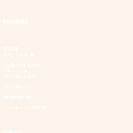
Kontakt
ISCENE
info@iscene.dk
c/o Ib Mathisson
Mønsvej 24
DK -2830 Virum
CVR. 38525832
Annoncering
Læs mere om ISCENE
Følg os: