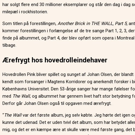
har solgt flere end 30 millioner eksemplarer og står den dag i dag 
milepæl i rockhistorien.
Som titlen på forestillingen,
Another Brick in THE WALL, Part 5,
ant
kommer forestillingen i forlængelse af de tre sange Part 1, 2, 3, der
finde på albummet, og Part 4, der blev opført som opera i Montreal 
tilbage.
Ærefrygt hos hovedrolleindehaver
Hovedrollen Pink bliver spillet og sunget af Johan Olsen, der blandt
kendt som forsanger i Magtens Korridorer og anerkendt forsker i bi
Københavns Universitet. Den 53-årige sanger har mange følelser f
med
The Wall
, og albummet har gennem livet haft stor betydning f
Derfor går Johan Olsen også til opgaven med ærefrygt.
“
The Wall
var det første album, jeg selv købte. Jeg hørte det igen o
kunne det udenad. Det er uden tvivl det album, som har betydet all
mig, og det er en kæmpe ære at skulle være med første gang, det b