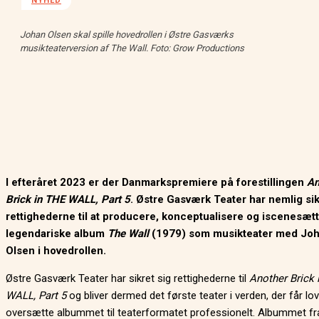
NYHED
Johan Olsen skal spille hovedrollen i Østre Gasværks
musikteaterversion af The Wall. Foto: Grow Productions
I efteråret 2023 er der Danmarkspremiere på forestillingen
An
Brick in THE WALL, Part 5
. Østre Gasværk Teater har nemlig sik
rettighederne til at producere, konceptualisere og iscenesætt
legendariske album
The Wall
(1979) som musikteater med Jo
Olsen i hovedrollen.
Østre Gasværk Teater har sikret sig rettighederne til
Another Brick 
WALL, Part 5
og bliver dermed det første teater i verden, der får lov 
oversætte albummet til teaterformatet professionelt. Albummet fr