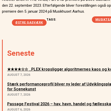
den 22. september 2023. Efterfølgende bliver forestillingen også 
premiere den 5. januar 2024 på Musikhuset Aarhus.
TAGS:
MUSIKTE
ØSTRE GASVÆRK
Seneste
★★★★☆☆ _PLEX kropsliggør algoritmernes kaos og ko
AUGUST 7, 2026
Stærk performanceprofil bliver ny leder af Udviklingsp
for Scenekunst
AUGUST 7, 2026
Passage Festival 2026 – hav, havn, handel og fællessk
AUGUST 6, 2026