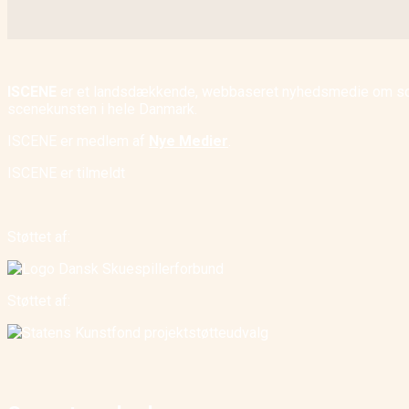
ISCENE
er et landsdækkende, webbaseret nyhedsmedie om scene
scenekunsten i hele Danmark.
ISCENE er medlem af
Nye Medier
.
ISCENE er tilmeldt
Støttet af:
Støttet af: