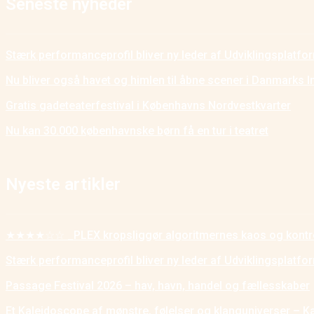
Seneste nyheder
Stærk performanceprofil bliver ny leder af Udviklingsplatf
Nu bliver også havet og himlen til åbne scener i Danmarks I
Gratis gadeteaterfestival i Københavns Nordvestkvarter
Nu kan 30.000 københavnske børn få en tur i teatret
Nyeste artikler
★★★★☆☆ _PLEX kropsliggør algoritmernes kaos og kontr
Stærk performanceprofil bliver ny leder af Udviklingsplatf
Passage Festival 2026 – hav, havn, handel og fællesskaber
Et Kaleidoscope af mønstre, følelser og klanguniverser – K