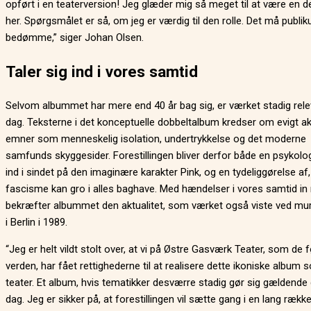
opført i en teaterversion! Jeg glæder mig så meget til at være en de
her. Spørgsmålet er så, om jeg er værdig til den rolle. Det må publi
bedømme,” siger Johan Olsen.
Taler sig ind i vores samtid
Selvom albummet har mere end 40 år bag sig, er værket stadig rele
dag. Teksterne i det konceptuelle dobbeltalbum kredser om evigt ak
emner som menneskelig isolation, undertrykkelse og det moderne
samfunds skyggesider. Forestillingen bliver derfor både en psykolog
ind i sindet på den imaginære karakter Pink, og en tydeliggørelse af,
fascisme kan gro i alles baghave. Med hændelser i vores samtid i
bekræfter albummet den aktualitet, som værket også viste ved mur
i Berlin i 1989.
“Jeg er helt vildt stolt over, at vi på Østre Gasværk Teater, som de f
verden, har fået rettighederne til at realisere dette ikoniske album 
teater. Et album, hvis tematikker desværre stadig gør sig gældende 
dag. Jeg er sikker på, at forestillingen vil sætte gang i en lang rækk