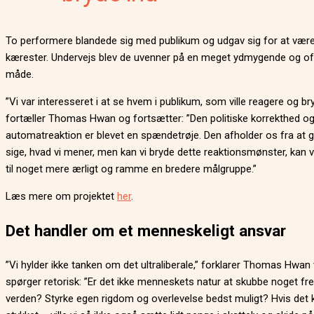
To performere blandede sig med publikum og udgav sig for at vær
kærester. Undervejs blev de uvenner på en meget ydmygende og off
måde.
”Vi var interesseret i at se hvem i publikum, som ville reagere og bry
fortæller Thomas Hwan og fortsætter: ”Den politiske korrekthed o
automatreaktion er blevet en spændetrøje. Den afholder os fra at 
sige, hvad vi mener, men kan vi bryde dette reaktionsmønster, kan v
til noget mere ærligt og ramme en bredere målgruppe.”
Læs mere om projektet
her
.
Det handler om et menneskeligt ansvar
”Vi hylder ikke tanken om det ultraliberale,” forklarer Thomas Hwan
spørger retorisk: ”Er det ikke menneskets natur at skubbe noget fr
verden? Styrke egen rigdom og overlevelse bedst muligt? Hvis det k