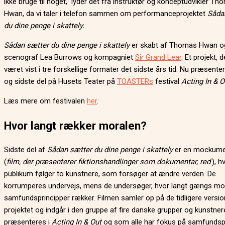
ikke bruge til noget,” lyder det fra instruktør og konceptudvikler T
Hwan, da vi taler i telefon sammen om performanceprojektet
Såda
du dine penge i skattely.
Sådan sætter du dine penge i skattely
er skabt af Thomas Hwan o
scenograf Lea Burrows og kompagniet
Sir Grand Lear
. Et projekt, 
været vist i tre forskellige formater det sidste års tid. Nu præsente
og sidste del på Husets Teater på
TOASTERs
festival
Acting In & O
Læs mere om festivalen
her
.
Hvor langt rækker moralen?
Sidste del af
Sådan sætter du dine penge i skattely
er en mockume
(
film, der præsenterer fiktionshandlinger som dokumentar, red
.), h
publikum følger to kunstnere, som forsøger at ændre verden. De
korrumperes undervejs, mens de undersøger, hvor langt gængs mo
samfundsprincipper rækker. Filmen samler op på de tidligere versio
projektet og indgår i den gruppe af fire danske grupper og kunstner
præsenteres i
Acting In & Out
og som alle har fokus på samfundspo