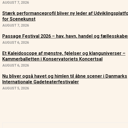
AUGUST 7, 2026
Stærk performanceprofil bliver ny leder af Udviklingsplat
for Scenekunst
AUGUST 7, 2026
Passage Festival 2026 – hav, havn, handel og fællesskabe
AUGUST 6, 2026
Et Kaleidoscope af mønstre, følelser og klanguniverser –
Kammerballetten i Konservatoriets Koncertsal
AUGUST 6, 2026
Nu bliver også havet og himlen til åbne scener i Danmarks
Internationale Gadeteaterfestivaler
AUGUST 5, 2026