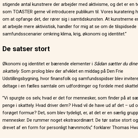
stigende antal kunstnere der arbejder med aktivisme, og det er en 
som TOASTER gerne vil introducere publikum til. Vores kuratering h
om at opfange det, der rører sig i samtidskunsten. At kunstnerne e
at arbejde mere aktivistisk, handler for mig at se om de tilspidsede
samfundsscenarier omkring klima, krig, økonomi og identitet.”
De satser stort
Økonomi og identitet er bærende elementer i
Sådan sætter du dine
skattely
. Som prolog blev der afviklet en middag på Den Frie
Udstillingsbygning, hvor finansfolk og samfundsspidser blev inviteret
deltage i en fælles samtale om udfordringer og fordele med skattel
”Vi spurgte os selv, hvad er det for mennesker, som finder på at s
penge i skattely. Hvad driver dem? Hvad vil de have ud af det – ud 
forøget formue? Det, som blev tydeligt, er, at det er en særlig grup
mennesker. De rummer noget ekstraordinært. De tør satse stort og
drevet af en form for personligt hævnmotiv,” forklarer Thomas Hw