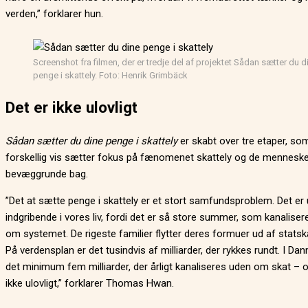
verden,” forklarer hun.
Screenshot fra filmen, der er tredje del af projektet Sådan sætter du d
penge i skattely. Foto: Henrik Grimbäck
Det er ikke ulovligt
Sådan sætter du dine penge i skattely
er skabt over tre etaper, so
forskellig vis sætter fokus på fænomenet skattely og de menneske
bevæggrunde bag.
”Det at sætte penge i skattely er et stort samfundsproblem. Det er 
indgribende i vores liv, fordi det er så store summer, som kanalise
om systemet. De rigeste familier flytter deres formuer ud af stats
På verdensplan er det tusindvis af milliarder, der rykkes rundt. I Da
det minimum fem milliarder, der årligt kanaliseres uden om skat – o
ikke ulovligt,” forklarer Thomas Hwan.