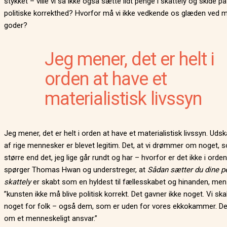
stykket – ville vi så ikke også sætte lidt penge i skattely og skide p
politiske korrekthed? Hvorfor må vi ikke vedkende os glæden ved ma
goder?
Jeg mener, det er helt i
orden at have et
materialistisk livssyn
Jeg mener, det er helt i orden at have et materialistisk livssyn. Ud
af rige mennesker er blevet legitim. Det, at vi drømmer om noget, 
større end det, jeg lige går rundt og har – hvorfor er det ikke i orden
spørger Thomas Hwan og understreger, at
Sådan sætter du dine p
skattely
er skabt som en hyldest til fællesskabet og hinanden, men
”kunsten ikke må blive politisk korrekt. Det gavner ikke noget. Vi ska
noget for folk – også dem, som er uden for vores ekkokammer. De
om et menneskeligt ansvar.”