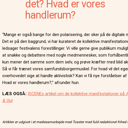
det? Hvad er vores
handlerum?
“Mange er også bange for den polarisering, der sker på de digitale 
Det er på den baggrund, vi har kurateret de kollektive manifestatio
ledsager festivalens forestillinger. Vi ville gerne give publikum muli
at snakke og debattere med nogle medmennesker, som forhåbentli
kun mener det samme som dem selv, og prøve kræfter med blid ak
Så vi får trænet vores samfundsborgermuskel. For hvad vil det egen
overhovedet sige at handle aktivistisk? Kan vi få nye forståelser af
Hvad er vores handlerum?,” afrunder hun.
LÆS OGSÅ:
ISCENEs artikel om de kollektive manifestationer på
A
& Out
Artiklen er udgivet i et mediesamarbejde med Toaster med fuld redaktionel frihed 