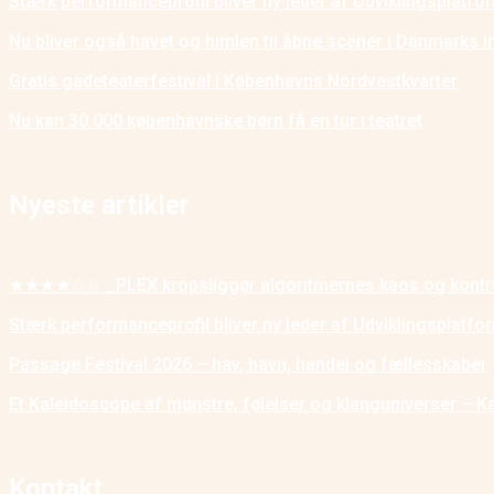
Stærk performanceprofil bliver ny leder af Udviklingsplatf
Nu bliver også havet og himlen til åbne scener i Danmarks I
Gratis gadeteaterfestival i Københavns Nordvestkvarter
Nu kan 30.000 københavnske børn få en tur i teatret
Nyeste artikler
★★★★☆☆ _PLEX kropsliggør algoritmernes kaos og kontr
Stærk performanceprofil bliver ny leder af Udviklingsplatf
Passage Festival 2026 – hav, havn, handel og fællesskaber
Et Kaleidoscope af mønstre, følelser og klanguniverser – K
Kontakt