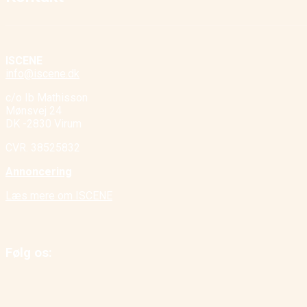
ISCENE
info@iscene.dk
c/o Ib Mathisson
Mønsvej 24
DK -2830 Virum
CVR. 38525832
Annoncering
Læs mere om ISCENE
Følg os: