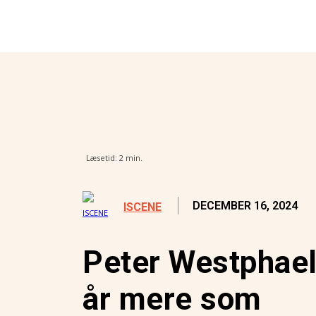
samtidsdiagnosticering i Amerika
nger virkelig vejen frem
Læsetid:
2
min.
DECEMBER 16, 2024
ISCENE
Peter Westphael 
år mere som