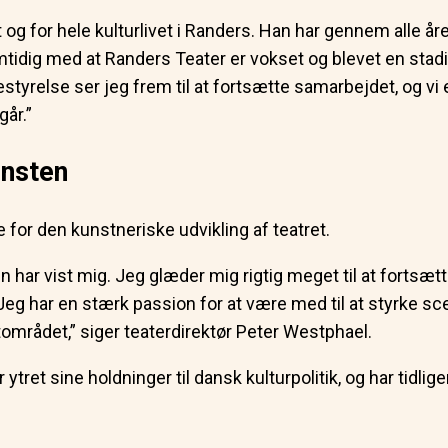
ret og for hele kulturlivet i Randers. Han har gennem alle å
mtidig med at Randers Teater er vokset og blevet en stadi
yrelse ser jeg frem til at fortsætte samarbejdet, og vi er s
går.”
unsten
 for den kunstneriske udvikling af teatret.
sen har vist mig. Jeg glæder mig rigtig meget til at fort
eg har en stærk passion for at være med til at styrke sce
området,” siger teaterdirektør Peter Westphael.
r ytret sine holdninger til dansk kulturpolitik, og har ti