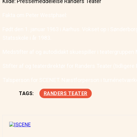
Kilde: Pressemeddelelse Randers Teater
Fakta om Peter Westphael:
Født den 1. januar 1963 i Aarhus. Vokset op i Sønderborg
Statsskole i år 1983.
Medstifter af og autodidakt skuespiller i teatergruppen 
Stifter af og teaterdirektør for Randers Teater (tidliger
Talsperson for SCENET. Næstforperson i turnénetværk
TAGS:
RANDERS TEATER