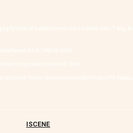
 og flyttede til Randers med sine forældre som 7-årig. Bo
Mariehønen fra år 1982 til 2000.
e Randers Egnsteater) siden år 2000.
et og Dansk Teater. Bestyrelsesmedlem hos CPH Stage, 
ISCENE