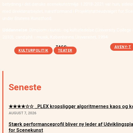
betydning i det danske scenekunstmiljø. I 2018-2021 var hun, sidel
med direktørarbejdet, næstformand i Projektstøtteudvalget for Sc
under Statens Kunstfond.
Uddannelse
: Dimplom i kunst- og kulturledelse (University College 
2010), cand.phil. i musik, Københavns Universitet, 1994.
TAGS:
AVENY-T
KULTURPOLITIK
TEATER
Seneste
★★★★☆☆ _PLEX kropsliggør algoritmernes kaos og ko
AUGUST 7, 2026
Stærk performanceprofil bliver ny leder af Udviklingsp
for Scenekunst