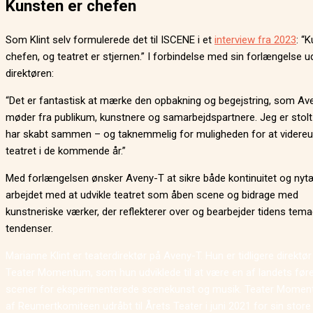
Kunsten er chefen
Som Klint selv formulerede det til ISCENE i et
interview fra 2023
: “
chefen, og teatret er stjernen.” I forbindelse med sin forlængelse u
direktøren:
“Det er fantastisk at mærke den opbakning og begejstring, som Av
møder fra publikum, kunstnere og samarbejdspartnere. Jeg er stolt a
har skabt sammen – og taknemmelig for muligheden for at videreu
teatret i de kommende år.”
Med forlængelsen ønsker Aveny-T at sikre både kontinuitet og nyt
arbejdet med at udvikle teatret som åben scene og bidrage med
kunstneriske værker, der reflekterer over og bearbejder tidens tem
tendenser.
Marianne Klint er teaterdirektør på Aveny-T. Hun er tidligere direktør
Teater Momentum, som hun udviklede til at være en af landets før
scener for eksperimenterede scenekunst og musik. Teater Momen
af Reumertkomiteen udråbt til Årets Teater i juni 2021 for sin store