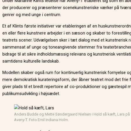
Under Marianne Klints ledelse har Aveny-T etableret sig som en åb
der producerer og præsenterer scenekunstneriske værker på tværs
genrer og med unge i centrum.
Et af Klints første initiativer var etableringen af en huskunstnerordn
en eller flere kunstnere arbejder i en sæson og skaber to forestilling
teatrets scener. Udvælgelsen sker i tæt dialog med et kunstnerisk r
sammensat af unge og toneangivende stemmer fra teaterbranchen
bidrage til at sikre indholdsmæssig relevans og kunstnerisk ventilati
samtidens kulturelle landskab.
Modellen skaber også rum for kontinuerlig kunstnerisk fornyelse o
mere demokratisk kurateringsform, der åbner teatret mod det frie f
giver plads til et bredt repertoire af co-produktioner og gæstespil 
publikumsudvikling i højsædet.
Anders Budde og Mette Søndergaard Nielsen i Hold så kæft, Lars på
Aveny-T. Foto Emil Indiana Holm.