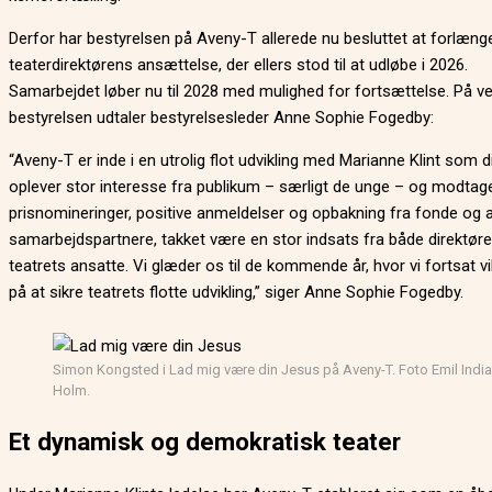
Derfor har bestyrelsen på Aveny-T allerede nu besluttet at forlæng
teaterdirektørens ansættelse, der ellers stod til at udløbe i 2026.
Samarbejdet løber nu til 2028 med mulighed for fortsættelse. På v
bestyrelsen udtaler bestyrelsesleder Anne Sophie Fogedby:
“Aveny-T er inde i en utrolig flot udvikling med Marianne Klint som di
oplever stor interesse fra publikum – særligt de unge – og modtag
prisnomineringer, positive anmeldelser og opbakning fra fonde og 
samarbejdspartnere, takket være en stor indsats fra både direktør
teatrets ansatte. Vi glæder os til de kommende år, hvor vi fortsat vi
på at sikre teatrets flotte udvikling,” siger Anne Sophie Fogedby.
Simon Kongsted i Lad mig være din Jesus på Aveny-T. Foto Emil Indi
Holm.
Et dynamisk og demokratisk teater