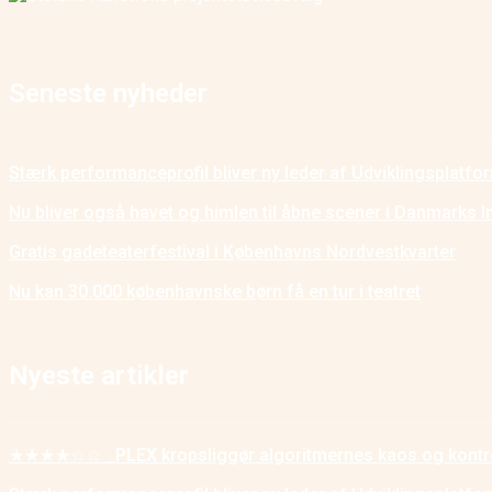
Seneste nyheder
Stærk performanceprofil bliver ny leder af Udviklingsplatf
Nu bliver også havet og himlen til åbne scener i Danmarks I
Gratis gadeteaterfestival i Københavns Nordvestkvarter
Nu kan 30.000 københavnske børn få en tur i teatret
Nyeste artikler
★★★★☆☆ _PLEX kropsliggør algoritmernes kaos og kontr