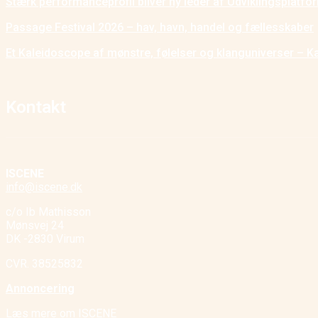
Stærk performanceprofil bliver ny leder af Udviklingsplatf
Passage Festival 2026 – hav, havn, handel og fællesskaber
Et Kaleidoscope af mønstre, følelser og klanguniverser – K
Kontakt
ISCENE
info@iscene.dk
c/o Ib Mathisson
Mønsvej 24
DK -2830 Virum
CVR. 38525832
Annoncering
Læs mere om ISCENE