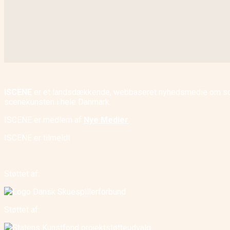
ISCENE
er et landsdækkende, webbaseret nyhedsmedie om scene
scenekunsten i hele Danmark.
ISCENE er medlem af
Nye Medier
.
ISCENE er tilmeldt
Støttet af:
Støttet af: