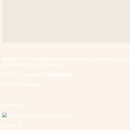
ISCENE
er et landsdækkende, webbaseret nyhedsmedie om scene
scenekunsten i hele Danmark.
ISCENE er medlem af
Nye Medier
.
ISCENE er tilmeldt
Støttet af:
Støttet af: