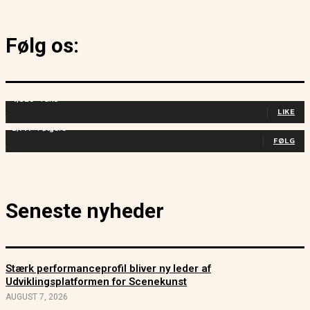
Følg os:
4,829
Fans
LIKE
2,714
Følgere
FØLG
Seneste nyheder
Stærk performanceprofil bliver ny leder af
Udviklingsplatformen for Scenekunst
AUGUST 7, 2026