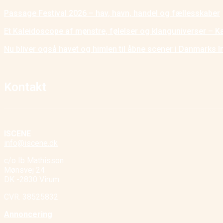
Passage Festival 2026 – hav, havn, handel og fællesskaber
Et Kaleidoscope af mønstre, følelser og klanguniverser – K
Nu bliver også havet og himlen til åbne scener i Danmarks I
Kontakt
ISCENE
info@iscene.dk
c/o Ib Mathisson
Mønsvej 24
DK -2830 Virum
CVR. 38525832
Annoncering