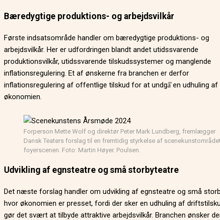
Bæredygtige produktions- og arbejdsvilkår
Første indsatsområde handler om bæredygtige produktions- og
arbejdsvilkår. Her er udfordringen blandt andet utidssvarende
produktionsvilkår, utidssvarende tilskudssystemer og manglende
inflationsregulering. Et af ønskerne fra branchen er derfor
inflationsregulering af offentlige tilskud for at undgå̊ en udhuling af
økonomien.
Forperson Mette Wolf og direktør Peter Mark Lundberg, fremlægger
Dansk Teaters forslag til en fremtidig styrkelse af scenekunstområde
foyerscenen. Foto: Martin Høyer. Poulsen.
Udvikling af egnsteatre og små storbyteatre
Det næste forslag handler om udvikling af egnsteatre og små storb
hvor økonomien er presset, fordi der sker en udhuling af driftstilsk
gør det svært at tilbyde attraktive arbejdsvilkår. Branchen ønsker de