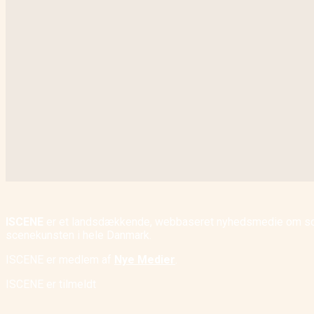
ISCENE
er et landsdækkende, webbaseret nyhedsmedie om scene
scenekunsten i hele Danmark.
ISCENE er medlem af
Nye Medier
.
ISCENE er tilmeldt