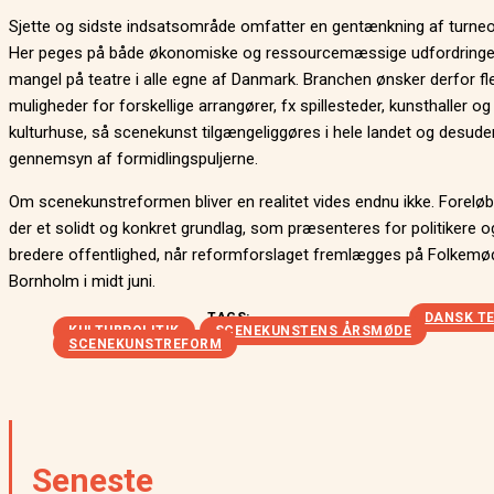
Sjette og sidste indsatsområde omfatter en gentænkning af turne
Her peges på både økonomiske og ressourcemæssige udfordringe
mangel på teatre i alle egne af Danmark. Branchen ønsker derfor fl
muligheder for forskellige arrangører, fx spillesteder, kunsthaller og
kulturhuse, så scenekunst tilgængeliggøres i hele landet og desude
gennemsyn af formidlingspuljerne.
Om scenekunstreformen bliver en realitet vides endnu ikke. Foreløbi
der et solidt og konkret grundlag, som præsenteres for politikere 
bredere offentlighed, når reformforslaget fremlægges på Folkemø
Bornholm i midt juni.
TAGS:
DANSK T
KULTURPOLITIK
SCENEKUNSTENS ÅRSMØDE
SCENEKUNSTREFORM
Seneste