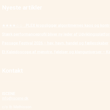
Nyeste artikler
★★★★☆☆ _PLEX kropsliggør algoritmernes kaos og kontr
Stærk performanceprofil bliver ny leder af Udviklingsplatf
Passage Festival 2026 – hav, havn, handel og fællesskaber
Et Kaleidoscope af mønstre, følelser og klanguniverser – K
Kontakt
ISCENE
info@iscene.dk
c/o Ib Mathisson