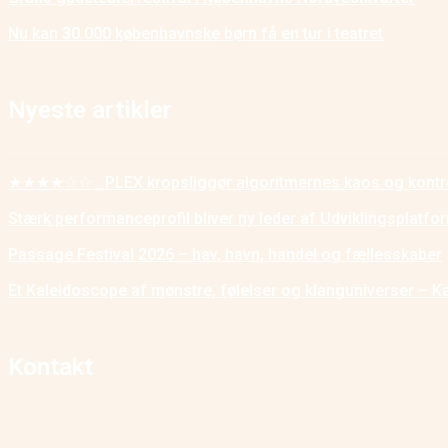
Nu kan 30.000 københavnske børn få en tur i teatret
Nyeste artikler
★★★★☆☆ _PLEX kropsliggør algoritmernes kaos og kontr
Stærk performanceprofil bliver ny leder af Udviklingsplatf
Passage Festival 2026 – hav, havn, handel og fællesskaber
Et Kaleidoscope af mønstre, følelser og klanguniverser – K
Kontakt