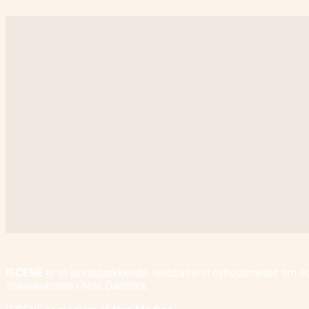
ISCENE
er et landsdækkende, webbaseret nyhedsmedie om scene
scenekunsten i hele Danmark.