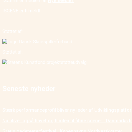
ISCENE er medlem af
Nye Medier
.
ISCENE er tilmeldt
Støttet af:
Støttet af:
Seneste nyheder
Stærk performanceprofil bliver ny leder af Udviklingsplatf
Nu bliver også havet og himlen til åbne scener i Danmarks I
Gratis gadeteaterfestival i Københavns Nordvestkvarter