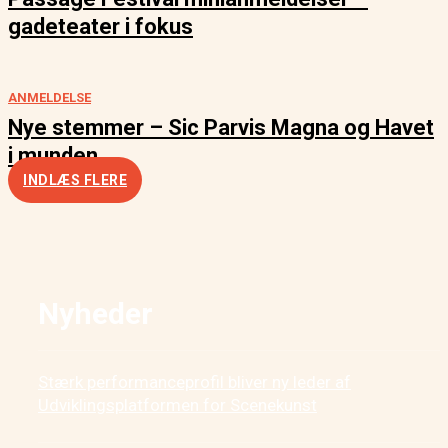
gadeteater i fokus
ANMELDELSE
Nye stemmer – Sic Parvis Magna og Havet
i munden
INDLÆS FLERE
Nyheder
Stærk performanceprofil bliver ny leder af
Udviklingsplatformen for Scenekunst