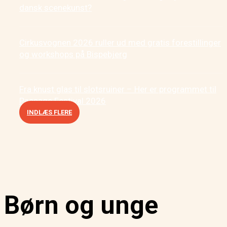
dansk scenekunst?
Cirkusvognen 2026 ruller ud med gratis forestillinger
og workshops på Bispebjerg
Fra knust glas til slotsruiner – Her er programmet til
Passage Festival 2026
INDLÆS FLERE
Børn og unge