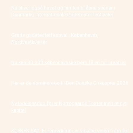
Nu bliver også havet og himlen til åbne scener i
Danmarks Internationale Gadeteaterfestivaler
Gratis gadeteaterfestival i Københavns
Nordvestkvarter
Nu kan 30.000 københavnske børn få en tur i teatret
Her er de nominerede til Den Danske Cirkuspris 2026
Ny ledelsesduo fører Nørregaards Teater ind i et nyt
kapitel
SCENEN SAT: Er remedieringer virkelig vejen frem for