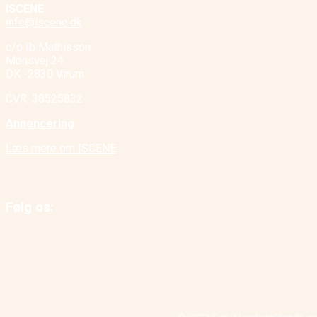
ISCENE
info@iscene.dk
c/o Ib Mathisson
Mønsvej 24
DK -2830 Virum
CVR. 38525832
Annoncering
Læs mere om ISCENE
Følg os: