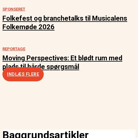
SPONSERET
Folkefest og branchetalks til Musicalens
Folkemøde 2026
REPORTAGE
Moving Perspectives: Et blødt rum med
plads til hårde spørgsmål
INDLÆS FLERE
Baggrundsartikler