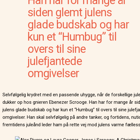
Han har for mange år
siden glemt julens
glade budskab og har
kun et “Humbug” til
overs til sine
julefjantede
omgivelser
Selvfølgelig krydret med en passende uhygge, når de forskellige jul
dukker op hos gnieren Ebenezer Scrooge. Han har for mange år si
julens glade budskab og har kun et “Humbug” til overs til sine julefj
omgivelser. Han skal selvfølgelig på andre tanker, og fortidens, nut
fremtidens juleånd leder ham på rette vej mod julens varme fælles