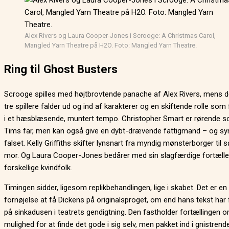
Alex Rivers og Laura Cooper-Jones i Scrooge: A Christmas Carol,
Mangled Yarn Theatre på H2O. Foto: Mangled Yarn Theatre.
Ring til Ghost Busters
Scrooge spilles med højtbrovtende panache af Alex Rivers, mens d
tre spillere falder ud og ind af karakterer og en skiftende rolle som 
i et hæsblæsende, muntert tempo. Christopher Smart er rørende so
Tims far, men kan også give en dybt-drævende fattigmand – og sy
falset. Kelly Griffiths skifter lynsnart fra myndig mønsterborger til
mor. Og Laura Cooper-Jones bedårer med sin slagfærdige fortælle
forskellige kvindfolk.
Timingen sidder, ligesom replikbehandlingen, lige i skabet. Det er en
fornøjelse at få Dickens på originalsproget, om end hans tekst har 
på sinkadusen i teatrets gendigtning. Den fastholder fortællingen o
mulighed for at finde det gode i sig selv, men pakket ind i gnistrend