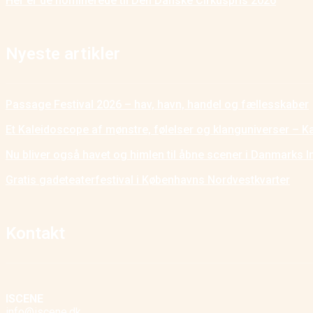
Her er de nominerede til Den Danske Cirkuspris 2026
Nyeste artikler
Passage Festival 2026 – hav, havn, handel og fællesskaber
Et Kaleidoscope af mønstre, følelser og klanguniverser – K
Nu bliver også havet og himlen til åbne scener i Danmarks I
Gratis gadeteaterfestival i Københavns Nordvestkvarter
Kontakt
ISCENE
info@iscene.dk