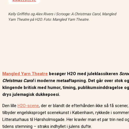
ANMELDELSE
Kelly Griffiths og Alex Rivers i Scrooge: A Christmas Carol, Mangled
Yarn Theatre på H2O. Foto: Mangled Yarn Theatre.
Mangled Yarn Theatre
besøger H2O med juleklassikeren
Scro
Christmas Carol
i moderne metaaftapning. Det går over stok og
klingende britisk med humor, timing, publikumsinddragelse og e
drys julemagisk dukkepoesi.
Den lille
H2O-scene
, der er blandt de efterhånden ikke så få scener,
tilbyder engelsksproget scenekunst i København, rykkede i sommer
Litteraturhaus til Hørsholmsgade. Her kravler man et par trin ned og 
tidens stemning – straks indhyllet i julens dufte.