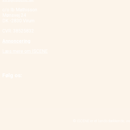
c/o Ib Mathisson
Mønsvej 24
DK -2830 Virum
CVR. 38525832
Annoncering
Læs mere om ISCENE
Følg os:
© ISCENE er et landsdækkende, we