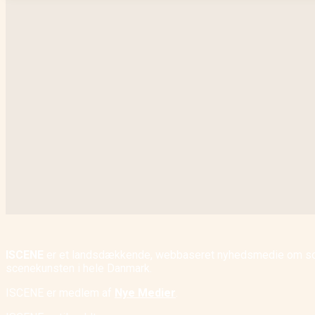
ISCENE
er et landsdækkende, webbaseret nyhedsmedie om scene
scenekunsten i hele Danmark.
ISCENE er medlem af
Nye Medier
.