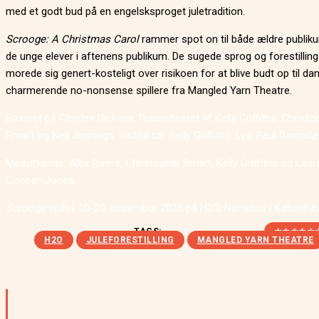
med et godt bud på en engelsksproget juletradition.
Scrooge: A Christmas Carol
rammer spot on til både ældre publi
de unge elever i aftenens publikum. De sugede sprog og forestilling
morede sig genert-kosteligt over risikoen for at blive budt op til da
charmerende no-nonsense spillere fra Mangled Yarn Theatre.
Baseret på Charles Dickens. Dramatiseret af Kelly Griffiths, Christo
Smart og Neil Jennings. Instruktør: Kelly Griffiths. Lys: Paul Damade
Medvirkende: Alex Rivers, Christopher Smart, Kelly Griffiths og Laur
Cooper-Jones.
Scrooge
spiller 10-20. december 2025 på H2O, Nørrebro i Københav
TAGS:
★★★★☆
H2O
JULEFORESTILLING
MANGLED YARN THEATRE