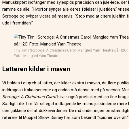
Manuskriptet indfanger med sylespids præcision den jule-lede, der 
ramme os alle. “Hvorfor synger alle deres følelser i juletiden,” vrisse
Scrooge og svirper videre på metavis: “Stop med at citere julefilm f
ude i fremtiden.”
Tiny Tim i Scrooge: A Christmas Carol, Mangled Yarn Theatre på H2O.
Foto: Mangled Yarn Theatre.
Latteren kilder i maven
Vi holdes i et greb af latter, der kilder ekstra i maven, da flere publ
inddrages i trakasserierne og endda må danse med på scenen. Me
Scrooge: A Christmas Carol
bliver også poetisk med sin fine brug a
Særligt Lille Tim får sit eget indtagende liv, mens juleånderne mere h
den gakkede del af dukkeverdenen. De må under ingen omstændig
referere til Muppet Show. Disney har som bekendt “spioner overalt.”