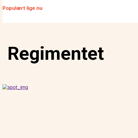
fokus
Populært lige nu
SCENEN SAT: Er remedieri
for dansk scenekunst?
Regimentet