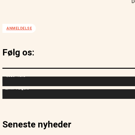
D
ANMELDELSE
Følg os:
4,829
Fans
2,714
Følgere
Seneste nyheder