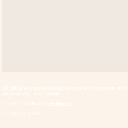
ISCENE
er et landsdækkende, webbaseret nyhedsmedie om scene
scenekunsten i hele Danmark.
ISCENE er medlem af
Nye Medier
.
ISCENE er tilmeldt