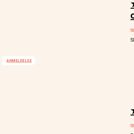
N
S
ANMELDELSE
N