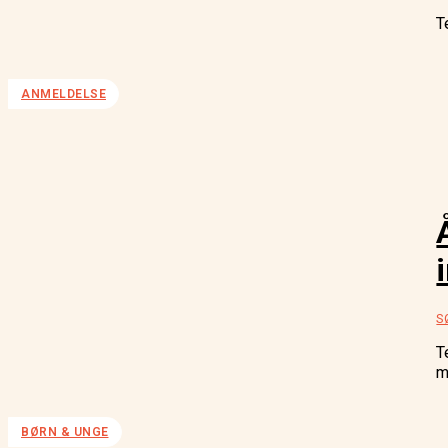
T
ANMELDELSE
S
T
m
BØRN & UNGE