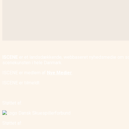
ISCENE
er et landsdækkende, webbaseret nyhedsmedie om scene
scenekunsten i hele Danmark.
ISCENE er medlem af
Nye Medier
.
ISCENE er tilmeldt
Støttet af:
Støttet af: