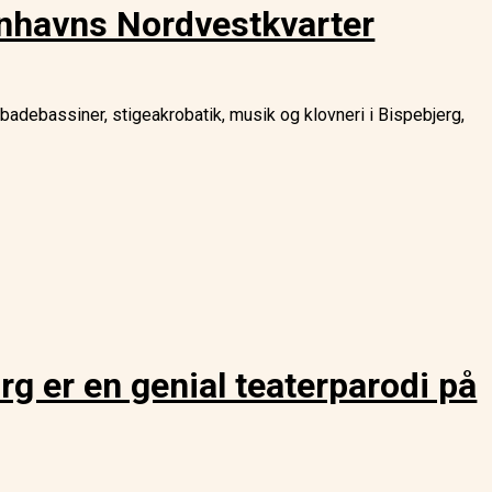
benhavns Nordvestkvarter
adebassiner, stigeakrobatik, musik og klovneri i Bispebjerg,
r en genial teaterparodi på