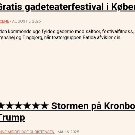
Gratis gadeteaterfestival i Kø
SCENE
-
AUGUST 5, 2026
 den kommende uge fyldes gaderne med saltoer, festivalfitness, b
rønshøj og Tingbjerg, når teatergruppen Batida afvikler sin...
★★★★★★ Stormen på Kronborg e
Trump
NNE MIDDELBOE CHRISTENSEN
-
MAJ 6, 2025