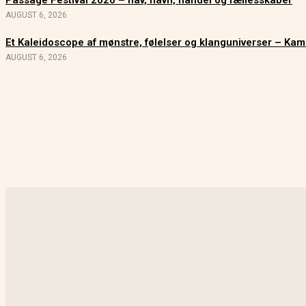
Passage Festival 2026 – hav, havn, handel og fællesskaber
AUGUST 6, 2026
Et Kaleidoscope af mønstre, følelser og klanguniverser – Kam
AUGUST 6, 2026