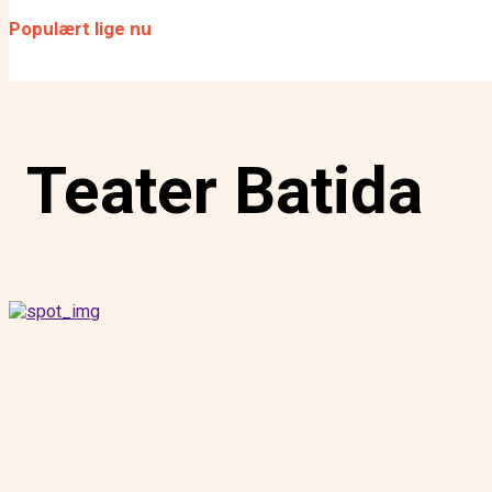
fokus
Populært lige nu
SCENEN SAT: Er remedieri
for dansk scenekunst?
Teater Batida