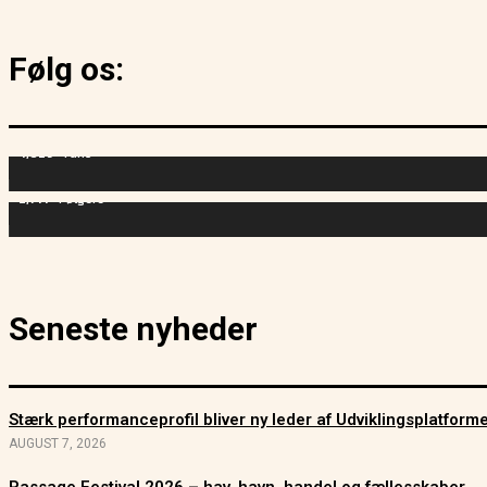
Følg os:
4,829
Fans
2,714
Følgere
Seneste nyheder
Stærk performanceprofil bliver ny leder af Udviklingsplatfor
AUGUST 7, 2026