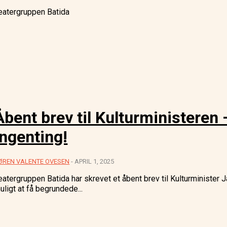
eatergruppen Batida
Åbent brev til Kulturministeren
ingenting!
ØREN VALENTE OVESEN
-
APRIL 1, 2025
eatergruppen Batida har skrevet et åbent brev til Kulturminister 
uligt at få begrundede...