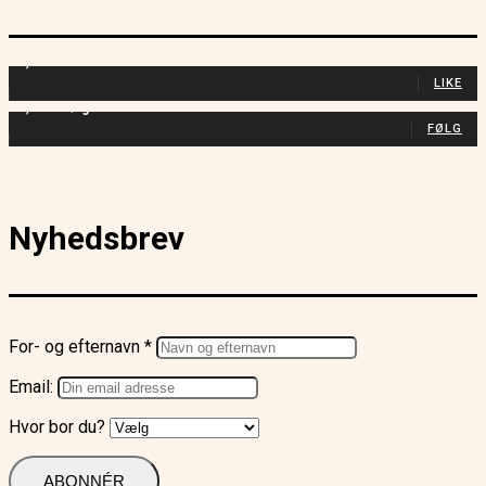
4,940
Fans
LIKE
2,737
Følgere
FØLG
Nyhedsbrev
For- og efternavn *
Email:
Hvor bor du?