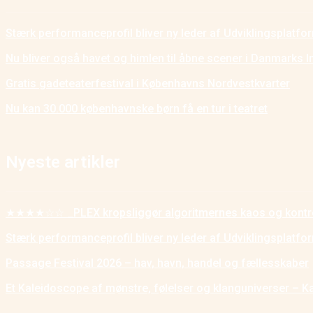
Stærk performanceprofil bliver ny leder af Udviklingsplatf
Nu bliver også havet og himlen til åbne scener i Danmarks I
Gratis gadeteaterfestival i Københavns Nordvestkvarter
Nu kan 30.000 københavnske børn få en tur i teatret
Nyeste artikler
★★★★☆☆ _PLEX kropsliggør algoritmernes kaos og kontr
Stærk performanceprofil bliver ny leder af Udviklingsplatf
Passage Festival 2026 – hav, havn, handel og fællesskaber
Et Kaleidoscope af mønstre, følelser og klanguniverser – K