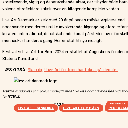
sprællevende, vigtig og debatskabende aktør, der tilbyder både bør
voksne at reflektere kritisk over en tiltagende kompleks verden.
Live Art Danmark er selv med 20 år på bagen måske vigtigere end
nogensinde med deres unikke involverende tilgange og store erfarin
kuratere international, debatskabende kunst på steder, hvor forskell
mennesker har deres gang. Her er stof til nye indsigter.
Festivalen Live Art for Børn 2024 er støttet af Augustinus fonden 
Statens Kunstfond.
LÆS OGSÅ:
Skab dig! Live Art for børn har fokus på identitet
Artiklen er udgivet i et mediesamarbejde med Live Art Danmark med fuld redaktion
for ISCENE.
TAGS:
FESTIVAL
LIVE ART DANMARK
LIVE ART FOR BØRN
PERFORM