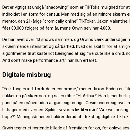
Det er vigtigt at undgå ”shadowing,” som er TikToks mulighed for at
indholdet i en form for censur. Men med sig på en mindre skærm e
mentor, den 21-årige ”cromically online” TikToker, Jaxon Valentine.
fået 80.000 følgere på fem år, mens Orwin selv har 4.000.
De har lavet over 40 shows sammen, og Orwins værk undersøger 
skræmmende intensitet og sårbarhed, hvad der skal til for at smigr
algoritmerne til at kaste lidt kærlighed af sig: ”Be cute like a child, n
And don’t make performance art,” har hun erfaret.
Digitale misbrug
”Folk fanges ind, fordi, de er ensomme,” mener Jaxon. Endnu en Ti
dukker op på skærmen, og salen råber ”Hi Arthur!” Han tjener hurtig
pund på en måned uden at gøre sig umage. Orwin undrer sig over, 
bidrager med i verden. Spilder vi vores liv, til vi dør? ”Are we looking 
hope?” Meningsløsheden buldrer derud af i tekst og digitale TikTok-k
Orwin tegner et rystende billede af fremtiden for os, for oplevels