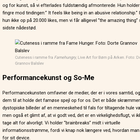
og for kunst, så vi efterlades fuldstændig afmonterede. Hun holder 
fingre mod tindingen:” It feels like being in an abusive relationship.” 
hun ikke op på 20.000 likes, men vi får alligevel ”the amazing thing”
sidste nådestød.
Cuteness i ramme fra
Famehungry
, Live Art for Børn på Arken. Foto: D
Grannov Balslev
Performancekunst og So-Me
Performancekunsten omfavner de medier, der er i vores samtid, og
dem til at holde det famøse spejl op for os. Det er både skræmme
dystopiske billeder af en menneskehed til fals for tiltagende hule væ
men også et glimt af, at vi godt ved, det er en virkelighedsflugt, vi ik
tage alt for alvorligt. Vi holder ”brainbreaks” midt i virtuelle
informationsstrømme, fordi vi knap nok længere ved, hvordan man 
for sit device.