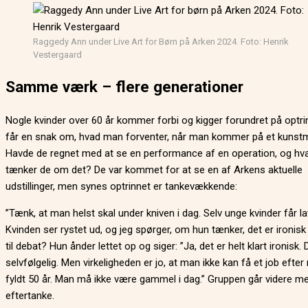
Raggedy Ann under Live Art for Børn på Arken 2024. Foto: Henrik
Vestergaard
Samme værk – flere generationer
Nogle kvinder over 60 år kommer forbi og kigger forundret på optrin
får en snak om, hvad man forventer, når man kommer på et kuns
Havde de regnet med at se en performance af en operation, og hv
tænker de om det? De var kommet for at se en af Arkens aktuelle
udstillinger, men synes optrinnet er tankevækkende:
”Tænk, at man helst skal under kniven i dag. Selv unge kvinder får lav
Kvinden ser rystet ud, og jeg spørger, om hun tænker, det er ironisk
til debat? Hun ånder lettet op og siger: ”Ja, det er helt klart ironisk. 
selvfølgelig. Men virkeligheden er jo, at man ikke kan få et job efter
fyldt 50 år. Man må ikke være gammel i dag.” Gruppen går videre med
eftertanke.