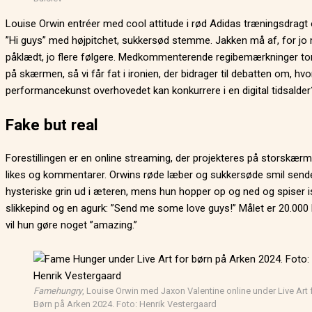
Louise Orwin entréer med cool attitude i rød Adidas træningsdragt 
”Hi guys” med højpitchet, sukkersød stemme. Jakken må af, for jo
påklædt, jo flere følgere. Medkommenterende regibemærkninger to
på skærmen, så vi får fat i ironien, der bidrager til debatten om, hvo
performancekunst overhovedet kan konkurrere i en digital tidsalder
Fake but real
Forestillingen er en online streaming, der projekteres på storskæ
likes og kommentarer. Orwins røde læber og sukkersøde smil send
hysteriske grin ud i æteren, mens hun hopper op og ned og spiser i
slikkepind og en agurk: ”Send me some love guys!” Målet er 20.000 l
vil hun gøre noget ”amazing.”
Famehungry
, Louise Orwin med Jaxon Valentine online under Live Art 
Børn på Arken 2024. Foto: Henrik Vestergaard