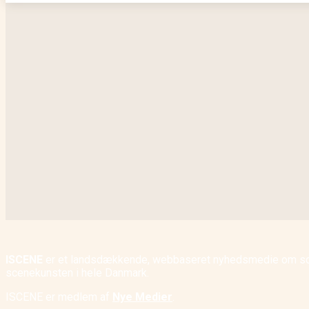
ISCENE
er et landsdækkende, webbaseret nyhedsmedie om scene
scenekunsten i hele Danmark.
ISCENE er medlem af
Nye Medier
.