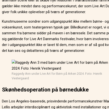
alternativ scene eller at skabe nye relationer i tværæstetiske ramme
gælder ikke mindst dans og performancekunst, der som Live Art 
giver folk unikke oplevelser på tværs af generationer.
Kunstmuseerne sondrer som udgangspunkt ikke mellem børne- og
voksenkunst, som teatergenren typisk gør. Billedkunst er noget, vi 
sammen fra børnene sidder på maven i en bæresele. Det samme pr
sig gældende for Live Art Danmarks festivaler, hvor børn involveres 
der i udgangspunktet ikke er lavet til dem, men som er af så god kval
det kan ses og debatteres på tværs af generationer.
Raggedy Ann under Live Art for Børn på Arken 2024. Foto: Henrik
Vestergaard
Skønhedsoperation på børnedukke
Den Los Angeles-baserede, prisvindende performancekunstner Ma
Lellis arbejder interdisciplinært og aktivistisk med installationer og n