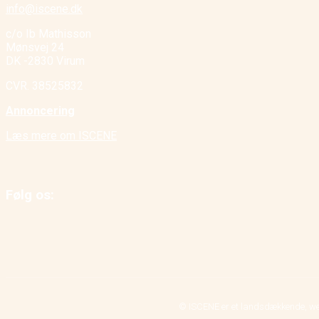
info@iscene.dk
c/o Ib Mathisson
Mønsvej 24
DK -2830 Virum
CVR. 38525832
Annoncering
Læs mere om ISCENE
Følg os:
© ISCENE er et landsdækkende, we