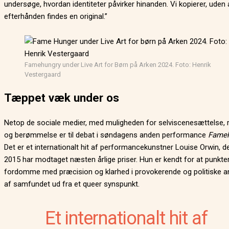
undersøge, hvordan identiteter påvirker hinanden. Vi kopierer, uden 
efterhånden findes en original.”
Famehungry under Live Art for Børn på Arken 2024. Foto: Henrik
Vestergaard
Tæppet væk under os
Netop de sociale medier, med muligheden for selviscenesættelse,
og berømmelse er til debat i søndagens anden performance
Fameh
Det er et internationalt hit af performancekunstner Louise Orwin, d
2015 har modtaget næsten årlige priser. Hun er kendt for at punkte
fordomme med præcision og klarhed i provokerende og politiske a
af samfundet ud fra et queer synspunkt.
Et internationalt hit af