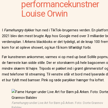
performancekunstner
Louise Orwin
I
Famehungry
dykker hun ned i TikTok-brugernes verden. En platform
2021 blev den mest brugte App hos Google med over 3 milliarder b
verdensplan. I Arkens blackboks er det tydeligt, at de knap 100 fr
kom for at opleve showet, og kun få kom tilfældigt forbi.
Før kunstneren ankommer, varmes vi op med up beat SoMe popmus
de færreste kan sidde stille. Der er storskærm på hele bagscenen 
mindre skærm til højre. Tripods er pakket ind i grønt glimmerstof og
med telefoner til streaming. Til venstre står et bord med lyserøde d
et bur fyldt med bamser. Pink og røde parykker hænger fra loftet.
Famehungry
under Live Art for Børn på Arken. Foto: Dorte Grannov
Balslev