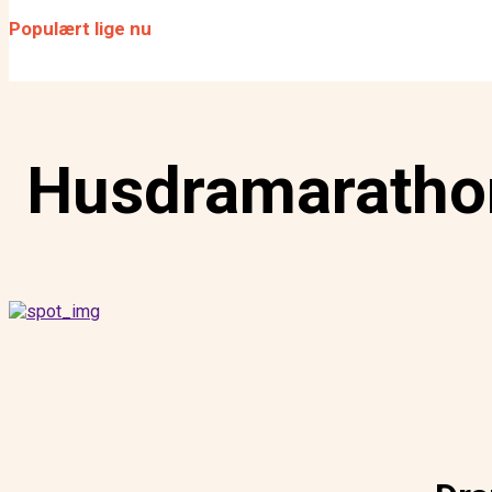
fokus
Populært lige nu
SCENEN SAT: Er remedieri
for dansk scenekunst?
Husdramaratho