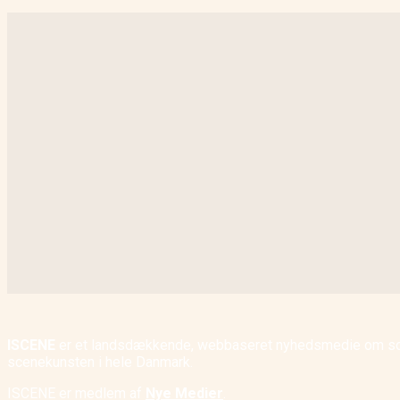
ISCENE
er et landsdækkende, webbaseret nyhedsmedie om scene
scenekunsten i hele Danmark.
ISCENE er medlem af
Nye Medier
.