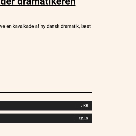
lder dramatikeren
ve en kavalkade af ny dansk dramatik, læst
LIKE
FØLG