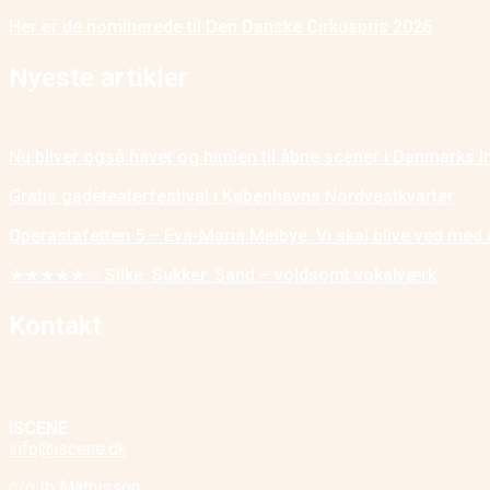
Her er de nominerede til Den Danske Cirkuspris 2026
Nyeste artikler
Nu bliver også havet og himlen til åbne scener i Danmarks I
Gratis gadeteaterfestival i Københavns Nordvestkvarter
Operastafetten 5 – Eva-Maria Melbye: Vi skal blive ved med 
★★★★★☆ Silke. Sukker. Sand – voldsomt vokalværk
Kontakt
ISCENE
info@iscene.dk
c/o Ib Mathisson