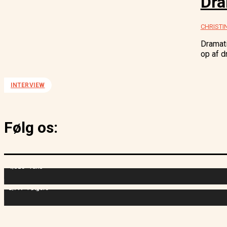
Dra
CHRISTI
Dramati
op af d
INTERVIEW
Følg os:
4,829
Fans
2,714
Følgere