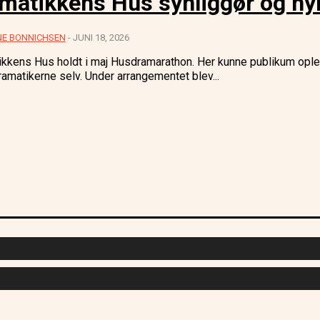
matikkens Hus synliggør og hy
NE BONNICHSEN
-
JUNI 18, 2026
kkens Hus holdt i maj Husdramarathon. Her kunne publikum ople
ramatikerne selv. Under arrangementet blev...