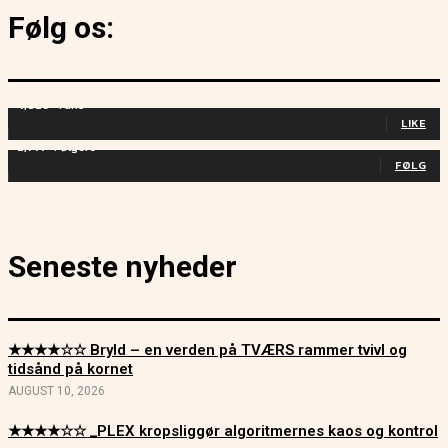
Følg os:
4,829
Fans
LIKE
2,714
Følgere
FØLG
Seneste nyheder
★★★★☆☆ Bryld – en verden på TVÆRS rammer tvivl og
tidsånd på kornet
AUGUST 10, 2026
★★★★☆☆ _PLEX kropsliggør algoritmernes kaos og kontrol