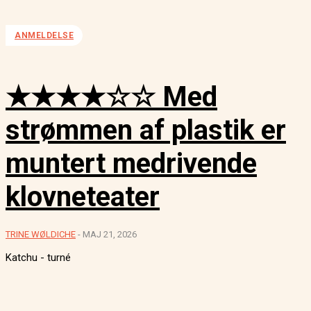
ANMELDELSE
★★★★☆☆ Med
strømmen af plastik er
muntert medrivende
klovneteater
TRINE WØLDICHE
-
MAJ 21, 2026
Katchu - turné