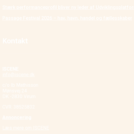
Stærk performanceprofil bliver ny leder af Udviklingsplatf
Passage Festival 2026 – hav, havn, handel og fællesskaber
Kontakt
ISCENE
info@iscene.dk
c/o Ib Mathisson
Mønsvej 24
DK -2830 Virum
CVR. 38525832
Annoncering
Læs mere om ISCENE