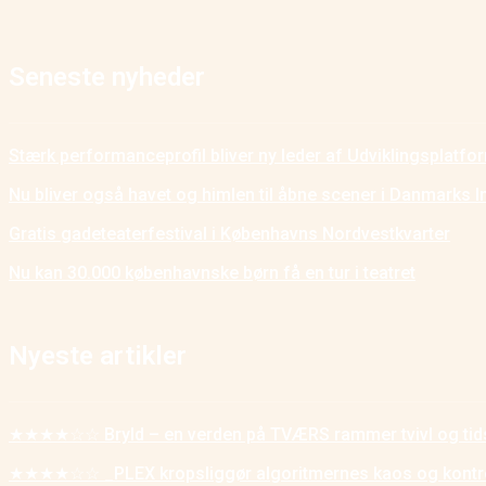
Seneste nyheder
Stærk performanceprofil bliver ny leder af Udviklingsplatf
Nu bliver også havet og himlen til åbne scener i Danmarks I
Gratis gadeteaterfestival i Københavns Nordvestkvarter
Nu kan 30.000 københavnske børn få en tur i teatret
Nyeste artikler
★★★★☆☆ Bryld – en verden på TVÆRS rammer tvivl og tid
★★★★☆☆ _PLEX kropsliggør algoritmernes kaos og kontr