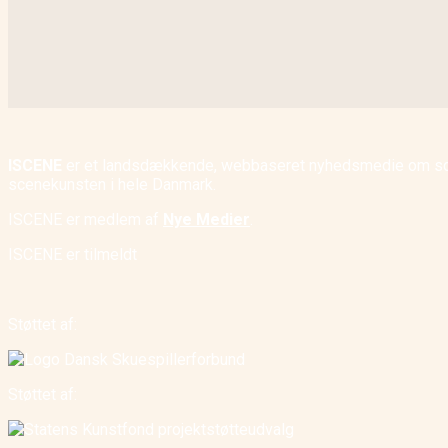
ISCENE
er et landsdækkende, webbaseret nyhedsmedie om scene
scenekunsten i hele Danmark.
ISCENE er medlem af
Nye Medier
.
ISCENE er tilmeldt
Støttet af:
Støttet af: