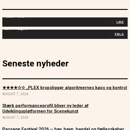
4,829
Fans
LIKE
2,714
Følgere
FØLG
Seneste nyheder
★★★★☆☆ _PLEX kropsliggør algoritmernes kaos og kontrol
AUGUST 7, 2026
Stærk performanceprofil bliver ny leder af
Udviklingsplatformen for Scenekunst
AUGUST 7, 2026
Passage Festival 2026 – hav, havn, handel og fællesskaber