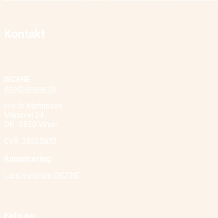
Kontakt
ISCENE
info@iscene.dk
c/o Ib Mathisson
Mønsvej 24
DK -2830 Virum
CVR. 38525832
Annoncering
Læs mere om ISCENE
Følg os: