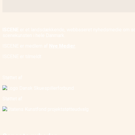
ISCENE
er et landsdækkende, webbaseret nyhedsmedie om scene
scenekunsten i hele Danmark.
ISCENE er medlem af
Nye Medier
.
ISCENE er tilmeldt
Støttet af:
Støttet af: