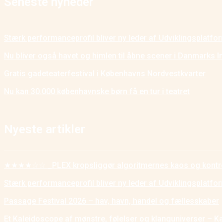
Seneste nyheder
Stærk performanceprofil bliver ny leder af Udviklingsplatf
Nu bliver også havet og himlen til åbne scener i Danmarks I
Gratis gadeteaterfestival i Københavns Nordvestkvarter
Nu kan 30.000 københavnske børn få en tur i teatret
Nyeste artikler
★★★★☆☆ _PLEX kropsliggør algoritmernes kaos og kontr
Stærk performanceprofil bliver ny leder af Udviklingsplatf
Passage Festival 2026 – hav, havn, handel og fællesskaber
Et Kaleidoscope af mønstre, følelser og klanguniverser – K