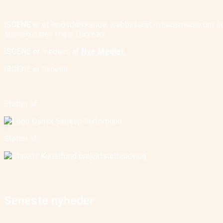
ISCENE
er et landsdækkende, webbaseret nyhedsmedie om scene
scenekunsten i hele Danmark.
ISCENE er medlem af
Nye Medier
.
ISCENE er tilmeldt
Støttet af:
Støttet af:
Seneste nyheder