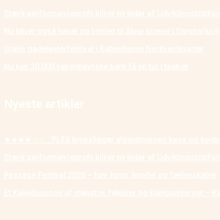
Stærk performanceprofil bliver ny leder af Udviklingsplatf
Nu bliver også havet og himlen til åbne scener i Danmarks I
Gratis gadeteaterfestival i Københavns Nordvestkvarter
Nu kan 30.000 københavnske børn få en tur i teatret
Nyeste artikler
★★★★☆☆ _PLEX kropsliggør algoritmernes kaos og kontr
Stærk performanceprofil bliver ny leder af Udviklingsplatf
Passage Festival 2026 – hav, havn, handel og fællesskaber
Et Kaleidoscope af mønstre, følelser og klanguniverser – K