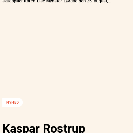
skuespiller Karen-Lise Mynster. Lørdag den 26. august,...
NYHED
Kaspar Rostrup