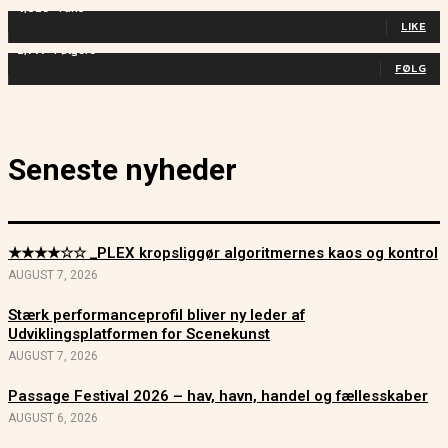
4,829
Fans
LIKE
2,714
Følgere
FØLG
Seneste nyheder
★★★★☆☆ _PLEX kropsliggør algoritmernes kaos og kontrol
AUGUST 7, 2026
Stærk performanceprofil bliver ny leder af
Udviklingsplatformen for Scenekunst
AUGUST 7, 2026
Passage Festival 2026 – hav, havn, handel og fællesskaber
AUGUST 6, 2026