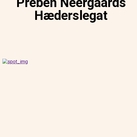
Preben Neergaards
Hæderslegat