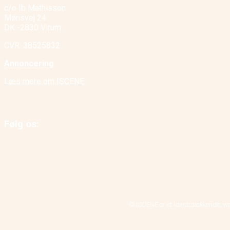
c/o Ib Mathisson
Mønsvej 24
DK -2830 Virum
CVR. 38525832
Annoncering
Læs mere om ISCENE
Følg os:
© ISCENE er et landsdækkende, we