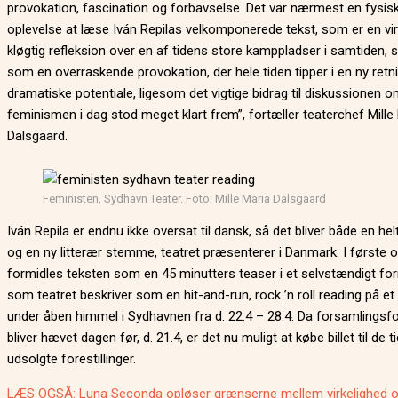
provokation, fascination og forbavselse. Det var nærmest en fysis
oplevelse at læse Iván Repilas velkomponerede tekst, som er en vir
kløgtig refleksion over en af tidens store kamppladser i samtiden, 
som en overraskende provokation, der hele tiden tipper i en ny retni
dramatiske potentiale, ligesom det vigtige bidrag til diskussionen o
feminismen i dag stod meget klart frem”, fortæller teaterchef Mille
Dalsgaard.
Feministen, Sydhavn Teater. Foto: Mille Maria Dalsgaard
Iván Repila er endnu ikke oversat til dansk, så det bliver både en hel
og en ny litterær stemme, teatret præsenterer i Danmark. I første
formidles teksten som en 45 minutters teaser i et selvstændigt fo
som teatret beskriver som en hit-and-run, rock ’n roll reading på et
under åben himmel i Sydhavnen fra d. 22.4 – 28.4. Da forsamlingsf
bliver hævet dagen før, d. 21.4, er det nu muligt at købe billet til de ti
udsolgte forestillinger.
LÆS OGSÅ: Luna Seconda opløser grænserne mellem virkelighed o