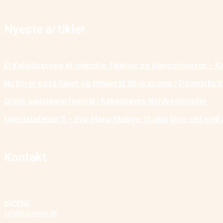
Nyeste artikler
Et Kaleidoscope af mønstre, følelser og klanguniverser – K
Nu bliver også havet og himlen til åbne scener i Danmarks I
Gratis gadeteaterfestival i Københavns Nordvestkvarter
Operastafetten 5 – Eva-Maria Melbye: Vi skal blive ved med 
Kontakt
ISCENE
info@iscene.dk