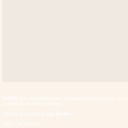
ISCENE
er et landsdækkende, webbaseret nyhedsmedie om scene
scenekunsten i hele Danmark.
ISCENE er medlem af
Nye Medier
.
ISCENE er tilmeldt