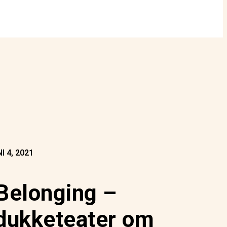
I 4, 2021
longing –
 dukketeater om