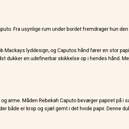
to. Fra usynlige rum under bordet fremdrager hun den ene
 Mackays lyddesign, og Caputos hånd fører en stor papirf
st dukker en udefinerbar skikkelse op i hendes hånd. Mest a
p og arme. Måden Rebekah Caputo bevæger papiret på i sam
 at der både er krop og sjæl gemt i det hvide papir. Denne