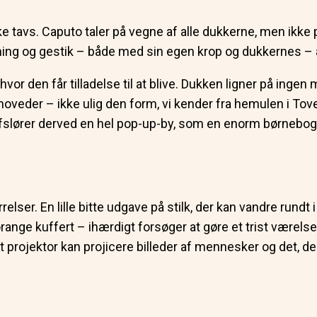
 tavs. Caputo taler på vegne af alle dukkerne, men ikke på et
ng og gestik – både med sin egen krop og dukkernes – at f
r den får tilladelse til at blive. Dukken ligner på ingen 
 hoveder – ikke ulig den form, vi kender fra hemulen i T
 afslører derved en hel pop-up-by, som en enorm børnebog
lser. En lille bitte udgave på stilk, der kan vandre rundt 
ange kuffert – ihærdigt forsøger at gøre et trist værelse
dt projektor kan projicere billeder af mennesker og det, 