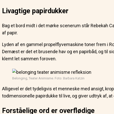
Livagtige papirdukker
Bag et bord midt i det mørke scenerum står Rebekah Capu
af papir.
Lyden af en gammel propelflyvemaskine toner frem i Rob
Dernæst er det et brusende hav og en papirbåd, og til sid
klemt let sammen foroven.
Belonging, Teater Animisme. Foto: Barbara Katzin
Alligevel er det tydeligvis et menneske med ansigt, kro
todimensionelle papirdukke til live, og giver udtryk af,
Forståelige ord er overflødige