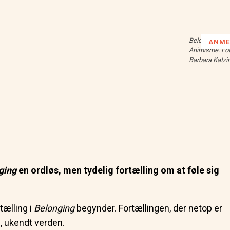
Belonging
, Te
ANME
Animisme. Fot
Barbara Katzi
ging
en ordløs, men tydelig fortælling om at føle sig
tælling i
Belonging
begynder. Fortællingen, der netop er
, ukendt verden.