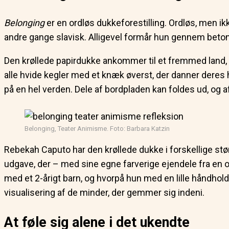
Belonging
er en ordløs dukkeforestilling. Ordløs, men ikke
andre gange slavisk. Alligevel formår hun gennem betoni
Den krøllede papirdukke ankommer til et fremmed land, hvo
alle hvide kegler med et knæk øverst, der danner deres
på en hel verden. Dele af bordpladen kan foldes ud, og
Belonging, Teater Animisme. Foto: Barbara Katzin
Rebekah Caputo har den krøllede dukke i forskellige større
udgave, der – med sine egne farverige ejendele fra en or
med et 2-årigt barn, og hvorpå hun med en lille håndhol
visualisering af de minder, der gemmer sig indeni.
At føle sig alene i det ukendte