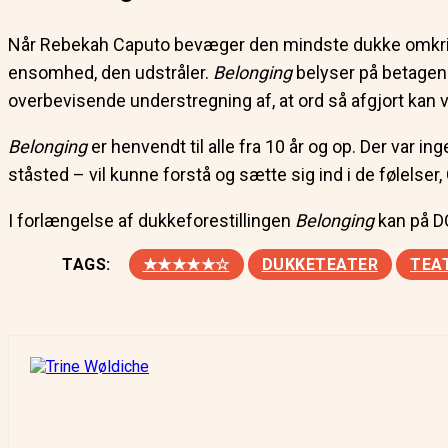
Når Rebekah Caputo bevæger den mindste dukke omkring 
ensomhed, den udstråler.
Belonging
belyser på betagend
overbevisende understregning af, at ord så afgjort kan v
Belonging
er henvendt til alle fra 10 år og op. Der var i
ståsted – vil kunne forstå og sætte sig ind i de følel
I forlængelse af dukkeforestillingen
Belonging
kan på DO
TAGS:
★★★★★☆
DUKKETEATER
TEA