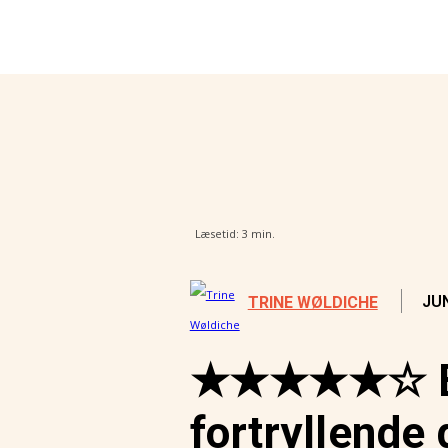
samtidsdiagnosticering i Amerika
nger virkelig vejen frem
Læsetid:
3
min.
JUN
TRINE WØLDICHE
★★★★★☆ Be
fortryllende