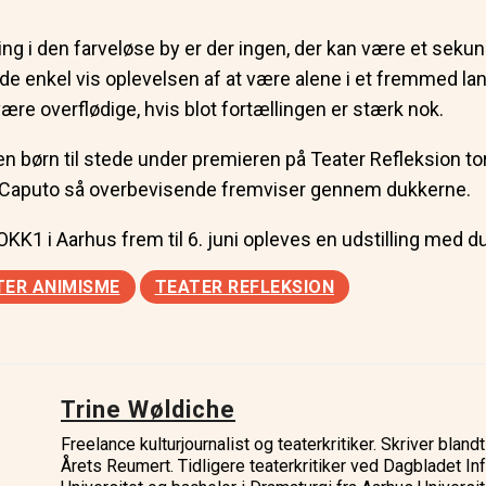
i den farveløse by er der ingen, der kan være et sekun
e enkel vis oplevelsen af at være alene i et fremmed land
ære overflødige, hvis blot fortællingen er stærk nok.
ngen børn til stede under premieren på Teater Refleksion to
ser, Caputo så overbevisende fremviser gennem dukkerne.
KK1 i Aarhus frem til 6. juni opleves en udstilling med
TER ANIMISME
TEATER REFLEKSION
Trine Wøldiche
Freelance kulturjournalist og teaterkritiker. Skriver bla
Årets Reumert. Tidligere teaterkritiker ved Dagbladet I