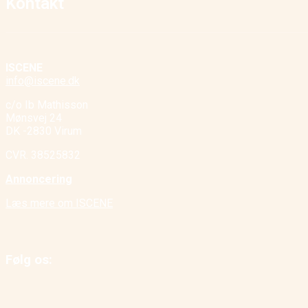
Kontakt
ISCENE
info@iscene.dk
c/o Ib Mathisson
Mønsvej 24
DK -2830 Virum
CVR. 38525832
Annoncering
Læs mere om ISCENE
Følg os: