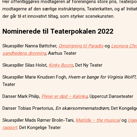
Her offentliggøres modtageren af foreningens store pris, Teaterpo
modtagerne af den særlige instruktørpris, Teaterkatten, og af Initiat
der går til et innovativt tiltag, som styrker scenekunsten.
Nominerede til Teaterpokalen 2022
Skuespiller Nanna Bøttcher,
Omstigning til Paradis
og
Leonora Chri
sandhedens dronning
, Aarhus Teater
Skuespiller Silas Holst,
Kinky Boots
, Det Ny Teater
Skuespiller Marie Knudsen Fogh,
Hvem er bange for Virginia Wolf?
Teater
Danser Mark Philip,
Plejer er død – Kalinka
, Uppercut Danseteater
Danser Tobias Praetorius,
En skærsommernatsdrøm
, Det Kongelig
Skuespiller Mads Rømer Brolin-Tani,
Matilda – the musical
og
Uge
rapport,
Det Kongelige Teater