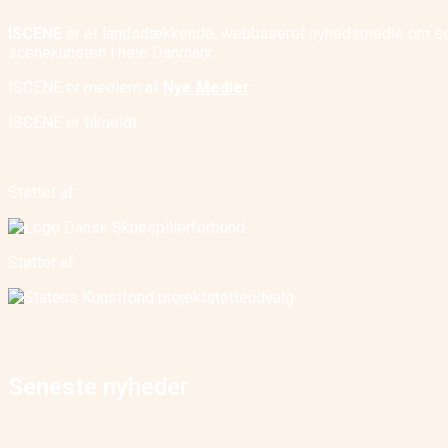
ISCENE
er et landsdækkende, webbaseret nyhedsmedie om scene
scenekunsten i hele Danmark.
ISCENE er medlem af
Nye Medier
.
ISCENE er tilmeldt
Støttet af:
Støttet af:
Seneste nyheder