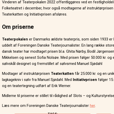
Vinderen af Teaterpokalen 2022 offentliggøres ved en festligholde
Folketeatret i december, hvor også modtagerne af instruktørprisen
Teaterkatten og Initiativprisen afsløres.
Om priserne
Teaterpokalen
er Danmarks ældste teaterpris, som siden 1933 er 
uddelt af Foreningen Danske Teaterjournalister. En lang række store
dansk teater har modtaget prisen bl.a. Ghita Nørby, Bodil Jørgensen
Mikkelsen og senest Sofia Nolsøe. Med prisen følger 50.000 kr. og 
sølvskål designet og fremstillet af sølvsmed Manuel Sjødahl
Modtager af instruktørprisen
Teaterkatten
får 25.000 kr. og en uni
lagkagekniv i sølv fra Manuel Sjødahl. Med
Initiativprisen
følger 15.
og en teatertegning udført af Erik Werner.
Midlerne til priserne er stillet til rådighed af Slots – og Kulturstyrels
Læs mere om Foreningen Danske Teaterjournalister
her
.
TAGS: