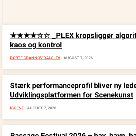
★★★★☆☆ _PLEX kropsliggør algori
kaos og kontrol
DORTE GRANNOV BALSLEV
-
AUGUST 7, 2026
Stærk performanceprofil bliver ny lede
Udviklingsplatformen for Scenekunst
ISCENE
-
AUGUST 7, 2026
Passage Festival 2026 – hav, havn, h