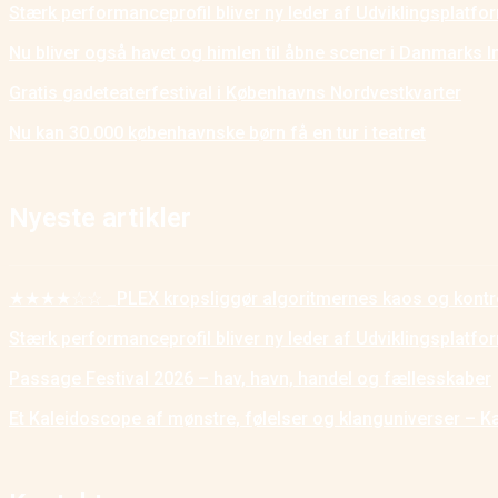
Stærk performanceprofil bliver ny leder af Udviklingsplatf
Nu bliver også havet og himlen til åbne scener i Danmarks I
Gratis gadeteaterfestival i Københavns Nordvestkvarter
Nu kan 30.000 københavnske børn få en tur i teatret
Nyeste artikler
★★★★☆☆ _PLEX kropsliggør algoritmernes kaos og kontr
Stærk performanceprofil bliver ny leder af Udviklingsplatf
Passage Festival 2026 – hav, havn, handel og fællesskaber
Et Kaleidoscope af mønstre, følelser og klanguniverser – K