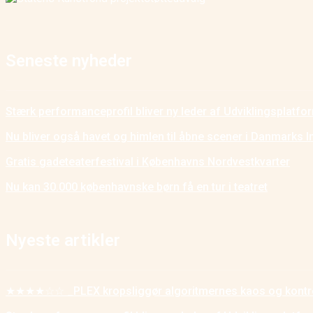
Seneste nyheder
Stærk performanceprofil bliver ny leder af Udviklingsplatf
Nu bliver også havet og himlen til åbne scener i Danmarks I
Gratis gadeteaterfestival i Københavns Nordvestkvarter
Nu kan 30.000 københavnske børn få en tur i teatret
Nyeste artikler
★★★★☆☆ _PLEX kropsliggør algoritmernes kaos og kontr