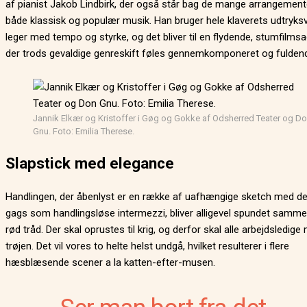
af pianist Jakob Lindbirk, der også står bag de mange arrangement
både klassisk og populær musik. Han bruger hele klaverets udtryks
leger med tempo og styrke, og det bliver til en flydende, stumfilmsag
der trods gevaldige genreskift føles gennemkomponeret og fuldend
Jannik Elkær og Kristoffer i Gøg og Gokke af Odsherred Teater og D
Gnu. Foto: Emilia Therese.
Slapstick med elegance
Handlingen, der åbenlyst er en række af uafhængige sketch med d
gags som handlingsløse intermezzi, bliver alligevel spundet samme
rød tråd. Der skal oprustes til krig, og derfor skal alle arbejdsledig
trøjen. Det vil vores to helte helst undgå, hvilket resulterer i flere
hæsblæsende scener a la katten-efter-musen.