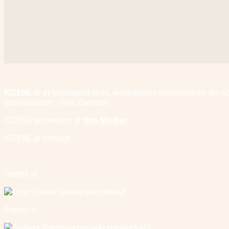
ISCENE
er et landsdækkende, webbaseret nyhedsmedie om scene
scenekunsten i hele Danmark.
ISCENE er medlem af
Nye Medier
.
ISCENE er tilmeldt
Støttet af:
Støttet af: