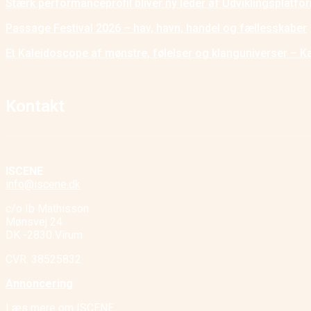
Stærk performanceprofil bliver ny leder af Udviklingsplatf
Passage Festival 2026 – hav, havn, handel og fællesskaber
Et Kaleidoscope af mønstre, følelser og klanguniverser – K
Kontakt
ISCENE
info@iscene.dk
c/o Ib Mathisson
Mønsvej 24
DK -2830 Virum
CVR. 38525832
Annoncering
Læs mere om ISCENE