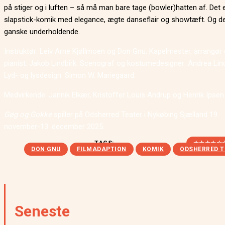
på stiger og i luften – så må man bare tage (bowler)hatten af. Det 
slapstick-komik med elegance, ægte danseflair og showtæft. Og de
ganske underholdende.
Instruktør: Leiv Arne Kjøllmoen og Don Gnu. Kapelmester, arrangør
pianist: Jakob Lindbirk. Scenograf og kostumedesigner: Andrea Lin
Lyd- og lysdesign: Simon W. Mariegaard.
Medvirkende: Jannik Elkær, Kristoffer Louis Andrup og Henrik Ipsen
Gøg og Gokke
spiller på Odsherred Teater i Nykøbing Sjælland 19.
november-13. december 2025.
TAGS:
★★★★☆
DON GNU
FILMADAPTION
KOMIK
ODSHERRED T
Seneste