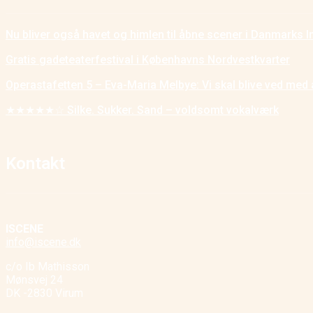
Nu bliver også havet og himlen til åbne scener i Danmarks I
Gratis gadeteaterfestival i Københavns Nordvestkvarter
Operastafetten 5 – Eva-Maria Melbye: Vi skal blive ved med 
★★★★★☆ Silke. Sukker. Sand – voldsomt vokalværk
Kontakt
ISCENE
info@iscene.dk
c/o Ib Mathisson
Mønsvej 24
DK -2830 Virum