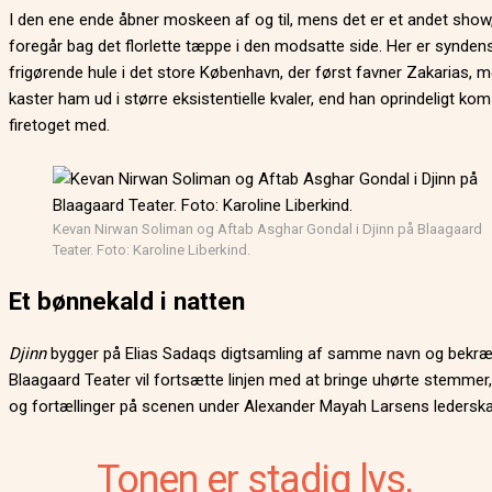
I den ene ende åbner moskeen af og til, mens det er et andet show
foregår bag det florlette tæppe i den modsatte side. Her er synden
frigørende hule i det store København, der først favner Zakarias, 
kaster ham ud i større eksistentielle kvaler, end han oprindeligt ko
firetoget med.
Kevan Nirwan Soliman og Aftab Asghar Gondal i Djinn på Blaagaard
Teater. Foto: Karoline Liberkind.
Et bønnekald i natten
Djinn
bygger på Elias Sadaqs digtsamling af samme navn og bekræf
Blaagaard Teater vil fortsætte linjen med at bringe uhørte stemmer
og fortællinger på scenen under Alexander Mayah Larsens lederska
Tonen er stadig lys,