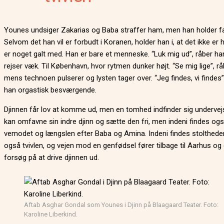
Younes undsiger Zakarias og Baba straffer ham, men han holder fa
Selvom det han vil er forbudt i Koranen, holder han i, at det ikke er 
er noget galt med. Han er bare et menneske. “Luk mig ud”, råber ha
rejser væk. Til København, hvor rytmen dunker højt. “Se mig lige”, rå
mens technoen pulserer og lysten tager over. “Jeg findes, vi findes”
han orgastisk besværgende.
Djinnen får lov at komme ud, men en tomhed indfinder sig undervej
kan omfavne sin indre djinn og sætte den fri, men indeni findes og
vemodet og længslen efter Baba og Amina. Indeni findes stolthed
også tvivlen, og vejen mod en genfødsel fører tilbage til Aarhus og 
forsøg på at drive djinnen ud.
Aftab Asghar Gondal som Younes i Djinn på Blaagaard Teater. Foto:
Karoline Liberkind.