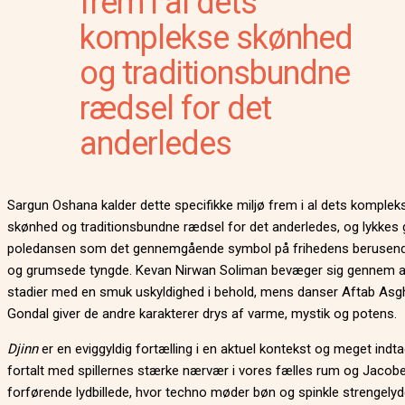
frem i al dets
komplekse skønhed
og traditionsbundne
rædsel for det
anderledes
Sargun Oshana kalder dette specifikke miljø frem i al dets komplek
skønhed og traditionsbundne rædsel for det anderledes, og lykkes
poledansen som det gennemgående symbol på frihedens berusend
og grumsede tyngde. Kevan Nirwan Soliman bevæger sig gennem a
stadier med en smuk uskyldighed i behold, mens danser Aftab Asg
Gondal giver de andre karakterer drys af varme, mystik og potens.
Djinn
er en eviggyldig fortælling i en aktuel kontekst og meget ind
fortalt med spillernes stærke nærvær i vores fælles rum og Jacob
forførende lydbillede, hvor techno møder bøn og spinkle strengelyd