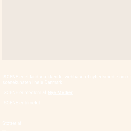
ISCENE
er et landsdækkende, webbaseret nyhedsmedie om scene
scenekunsten i hele Danmark.
ISCENE er medlem af
Nye Medier
.
ISCENE er tilmeldt
Støttet af: