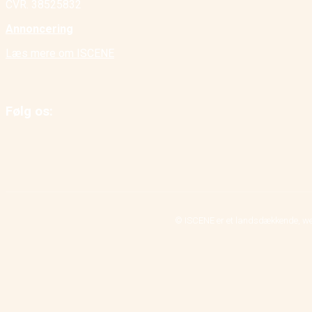
CVR. 38525832
Annoncering
Læs mere om ISCENE
Følg os:
© ISCENE er et landsdækkende, we