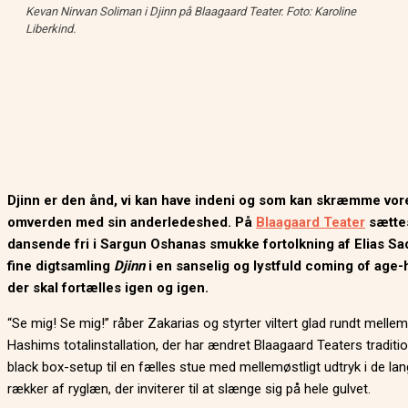
Kevan Nirwan Soliman i Djinn på Blaagaard Teater. Foto: Karoline
Liberkind.
Djinn er den ånd, vi kan have indeni og som kan skræmme vo
omverden med sin anderledeshed. På
Blaagaard Teater
sætte
dansende fri i Sargun Oshanas smukke fortolkning af Elias S
fine digtsamling
Djinn
i en sanselig og lystfuld coming of age-h
der skal fortælles igen og igen.
“Se mig! Se mig!” råber Zakarias og styrter viltert glad rundt mellem
Hashims totalinstallation, der har ændret Blaagaard Teaters traditio
black box-setup til en fælles stue med mellemøstligt udtryk i de la
rækker af ryglæn, der inviterer til at slænge sig på hele gulvet.