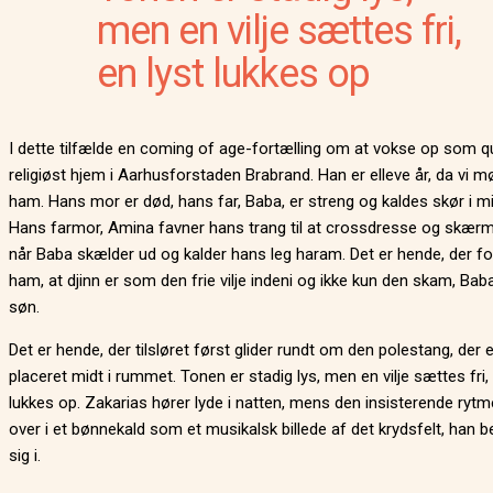
men en vilje sættes fri,
en lyst lukkes op
I dette tilfælde en coming of age-fortælling om at vokse op som qu
religiøst hjem i Aarhusforstaden Brabrand. Han er elleve år, da vi m
ham. Hans mor er død, hans far, Baba, er streng og kaldes skør i mil
Hans farmor, Amina favner hans trang til at crossdresse og skær
når Baba skælder ud og kalder hans leg haram. Det er hende, der fo
ham, at djinn er som den frie vilje indeni og ikke kun den skam, Baba
søn.
Det er hende, der tilsløret først glider rundt om den polestang, der e
placeret midt i rummet. Tonen er stadig lys, men en vilje sættes fri, 
lukkes op. Zakarias hører lyde i natten, mens den insisterende rytme
over i et bønnekald som et musikalsk billede af det krydsfelt, han b
sig i.