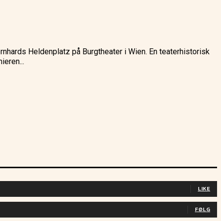
nhards Heldenplatz på Burgtheater i Wien. En teaterhistorisk
ens Frimann Hansen. Urperemieren...
LIKE
FØLG