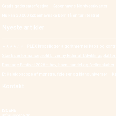
Gratis gadeteaterfestival i Københavns Nordvestkvarter
Nu kan 30.000 københavnske børn få en tur i teatret
Nyeste artikler
★★★★☆☆ _PLEX kropsliggør algoritmernes kaos og kontr
Stærk performanceprofil bliver ny leder af Udviklingsplatf
Passage Festival 2026 – hav, havn, handel og fællesskaber
Et Kaleidoscope af mønstre, følelser og klanguniverser – K
Kontakt
ISCENE
info@iscene.dk