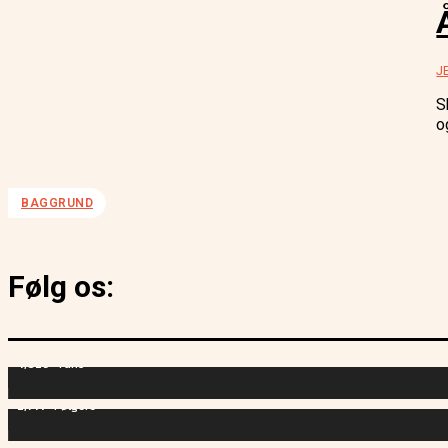
J
S
BAGGRUND
Følg os:
4,829
Fans
2,714
Følgere