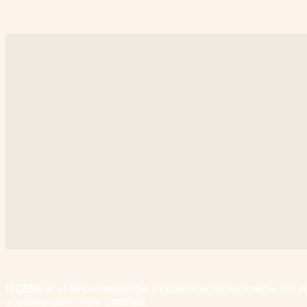
ISCENE
er et landsdækkende, webbaseret nyhedsmedie om scene
scenekunsten i hele Danmark.