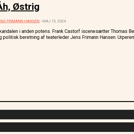
Åh, Østrig
ENS FRIMANN HANSEN
-
MAJ 13, 2024
kandalen i anden potens. Frank Castorf iscenesætter Thomas Ber
og politisk beretning af teaterleder J