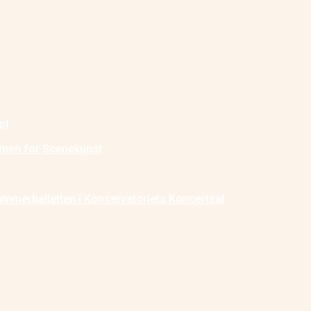
ol
ormen for Scenekunst
ammerballetten i Konservatoriets Koncertsal