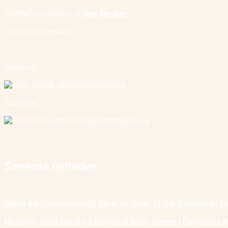
ISCENE er medlem af
Nye Medier
.
ISCENE er tilmeldt
Støttet af:
Støttet af:
Seneste nyheder
Stærk performanceprofil bliver ny leder af Udviklingsplatf
Nu bliver også havet og himlen til åbne scener i Danmarks I