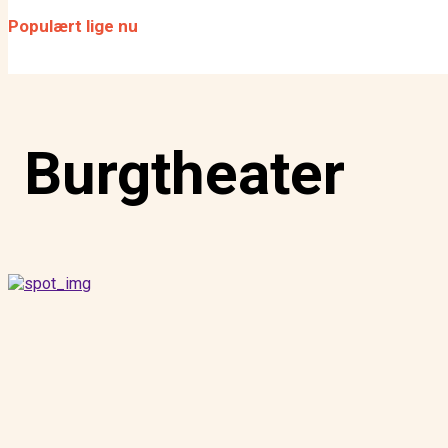
fokus
Populært lige nu
SCENEN SAT: Er remedieri
for dansk scenekunst?
Burgtheater