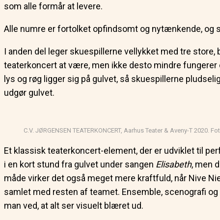
som alle formår at levere.
Alle numre er fortolket opfindsomt og nytænkende, og s
I anden del leger skuespillerne vellykket med tre stor
teaterkoncert at være, men ikke desto mindre fungerer 
lys og røg ligger sig på gulvet, så skuespillerne pludsel
udgør gulvet.
C.V. JØRGENSEN TEATERKONCERT, Aarhus Teater & Aveny-T 2020. Foto
Et klassisk teaterkoncert-element, der er udviklet til p
i en kort stund fra gulvet under sangen
Elisabeth
, men d
måde virker det også meget mere kraftfuld, når Nive Ni
samlet med resten af teamet. Ensemble, scenografi og 
man ved, at alt ser visuelt blæret ud.