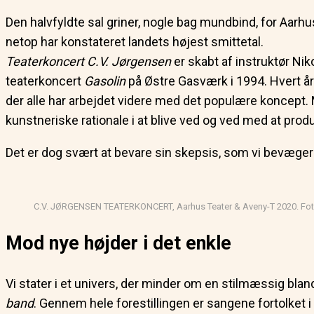
Den halvfyldte sal griner, nogle bag mundbind, for Aarh
netop har konstateret landets højest smittetal.
Teaterkoncert C.V. Jørgensen
er skabt af instruktør Ni
teaterkoncert
Gasolin
på Østre Gasværk i 1994. Hvert år
der alle har arbejdet videre med det populære koncept. M
kunstneriske rationale i at blive ved og ved med at pro
Det er dog svært at bevare sin skepsis, som vi bevæge
C.V. JØRGENSEN TEATERKONCERT, Aarhus Teater & Aveny-T 2020. Foto
Mod nye højder i det enkle
Vi stater i et univers, der minder om en stilmæssig blan
band
. Gennem hele forestillingen er sangene fortolket i