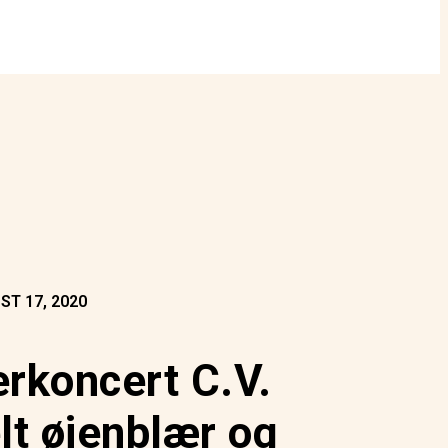
ST 17, 2020
oncert C.V.
lt øjenblær og