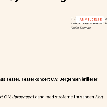
C.V. JØRGENSEN TEATER
ANMELDELSE
Aarhus Teater & Aveny-T 20
Emilia Therese
hus Teater. Teaterkoncert C.V. Jørgensen brillerer
rt C.V. Jørgensen
i gang med stroferne fra sangen
Kort