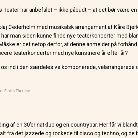
us Teater har anbefalet – ikke påbudt – at det bør være 
kolaj Cederholm med musikalsk arrangement af Kåre Bjerkø
 har man siden kunne finde nye teaterkoncerter med blan
åske er det netop derfor, at denne anmelder på forhånd va
ducere teaterkoncerter med nye kunstnere år efter år?
r os ind i den særdeles velkomponerede, velarrangerede
: Emilia Therese
ding af en 30’er natklub og en countrybar. Her får vi bla
 alt fra det jazzede og rockede til disco og techno, og de 