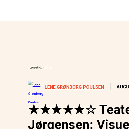
samtidsdiagnosticering i Amerika
nger virkelig vejen frem
Læsetid:
4
min.
AUGU
LENE GRØNBORG POULSEN
★★★★★☆ Teaterk
Jørgensen: Visue