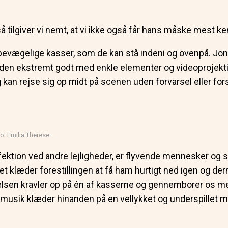
å tilgiver vi nemt, at vi ikke også får hans måske mest
e, bevægelige kasser, som de kan stå indeni og ovenpå. J
den ekstremt godt med enkle elementer og videoprojekti
ig kan rejse sig op midt på scenen uden forvarsel eller fo
: Emilia Therese
erfektion ved andre lejligheder, er flyvende mennesker og
et klæder forestillingen at få ham hurtigt ned igen og de
elsen kravler op på én af kasserne og gennemborer os med
musik klæder hinanden på en vellykket og underspillet m