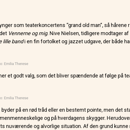
ynger som teaterkoncertens “grand old man”, så hårene r
ndet
Vennerne og mig
. Nive Nielsen, tidligere modtager a
 lille band
i en fin fortolket og jazzet udgave, der både ha
: Emilia Therese
ner et godt valg, som det bliver spændende at følge på te
: Emilia Therese
n byder på en rød tråd eller en bestemt pointe, men det s
almenmenneskelige og på hverdagens skygger. Herudover b
ets nuværende og alvorlige situation. Af den grund kunne 