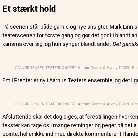
Et stærkt hold
På scenen står både gamle og nye ansigter. Mark Linn s
teaterscenen for første gang og gør det godt i blandt a
karisma over sig, og hun synger blandt andet
Det ganske
C.V. JØRGENSEN TEATERKONCERT, Aarhus Teater & Aveny-T 2020. Foto
Emil Prenter er ny i Aarhus Teaters ensemble, og det lig
C.V. JØRGENSEN TEATERKONCERT, Aarhus Teater & Aveny-T 2020. Foto
Afsluttende skal det dog siges, at forestillingen hverke
tekster kan tage os i mange retninger og peger på det 
pointe, heller ikke ind med direkte kommentarer til land