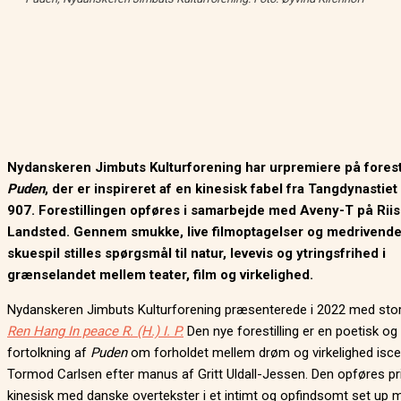
Nydanskeren Jimbuts Kulturforening har urpremiere på forest
Puden
, der er inspireret af en kinesisk fabel fra Tangdynastiet
907. Forestillingen opføres i samarbejde med Aveny-T på Rii
Landsted. Gennem smukke, live filmoptagelser og medrivend
skuespil stilles spørgsmål til natur, levevis og ytringsfrihed i
grænselandet mellem teater, film og virkelighed.
Nydanskeren Jimbuts Kulturforening præsenterede i 2022 med sto
Ren Hang In peace R. (H.) I. P.
Den nye forestilling er en poetisk og
fortolkning af
Puden
om forholdet mellem drøm og virkelighed isce
Tormod Carlsen efter manus af Gritt Uldall-Jessen. Den opføres p
kinesisk med danske overtekster i et intimt og opfindsomt set up