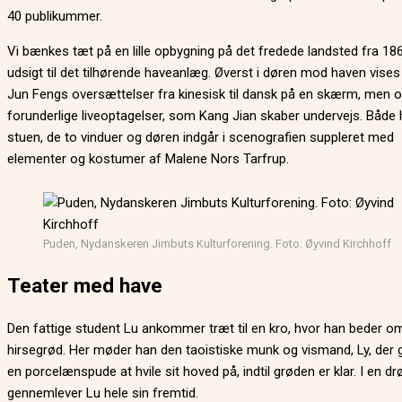
40 publikummer.
Vi bænkes tæt på en lille opbygning på det fredede landsted fra 1
udsigt til det tilhørende haveanlæg. Øverst i døren mod haven vise
Jun Fengs oversættelser fra kinesisk til dansk på en skærm, men 
forunderlige liveoptagelser, som Kang Jian skaber undervejs. Både 
stuen, de to vinduer og døren indgår i scenografien suppleret med
elementer og kostumer af Malene Nors Tarfrup.
Puden, Nydanskeren Jimbuts Kulturforening. Foto: Øyvind Kirchhoff
Teater med have
Den fattige student Lu ankommer træt til en kro, hvor han beder o
hirsegrød. Her møder han den taoistiske munk og vismand, Ly, der 
en porcelænspude at hvile sit hoved på, indtil grøden er klar. I en d
gennemlever Lu hele sin fremtid.