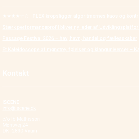
★★★★☆☆ _PLEX kropsliggør algoritmernes kaos og kontr
Stærk performanceprofil bliver ny leder af Udviklingsplatf
Passage Festival 2026 – hav, havn, handel og fællesskaber
Et Kaleidoscope af mønstre, følelser og klanguniverser – K
Kontakt
ISCENE
info@iscene.dk
c/o Ib Mathisson
Mønsvej 24
DK -2830 Virum