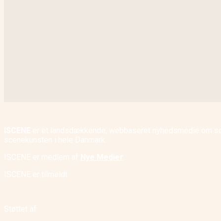
ISCENE
er et landsdækkende, webbaseret nyhedsmedie om scene
scenekunsten i hele Danmark.
ISCENE er medlem af
Nye Medier
.
ISCENE er tilmeldt
Støttet af: