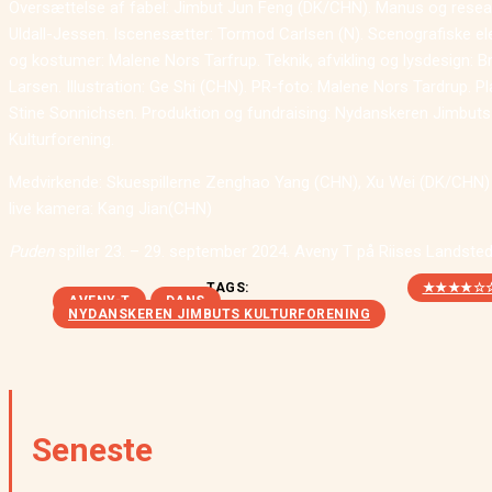
Oversættelse af fabel: Jimbut Jun Feng (DK/CHN). Manus og resear
Uldall-Jessen. Iscenesætter: Tormod Carlsen (N). Scenografiske e
og kostumer: Malene Nors Tarfrup. Teknik, afvikling og lysdesign: B
Larsen. Illustration: Ge Shi (CHN). PR-foto: Malene Nors Tardrup. Pl
Stine Sonnichsen. Produktion og fundraising: Nydanskeren Jimbuts
Kulturforening.
Medvirkende: Skuespillerne Zenghao Yang (CHN), Xu Wei (DK/CHN
live kamera: Kang Jian(CHN)
Puden
spiller 23. – 29. september 2024. Aveny T på Riises Landsted
TAGS:
★★★★☆
AVENY-T
DANS
NYDANSKEREN JIMBUTS KULTURFORENING
Seneste