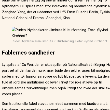
både om at blive hertug og statsminister og få fem sønner og 10
børnebørn. Lu spilles med stor indlevelse og medrivende dynamik a
Zenghao Yang, der er uddannet ved HfS Ernst Busch i Berlin, Tyskl
National School of Drama i Shanghai, Kina.
Puden, Nydanskeren Jimbuts Kulturforening. Foto: Øyvind Kirchhoff
Fablernes sandheder
Ly spilles af Xu Wei, der er skuespiller på Nationalteatret i Beijing. 
portræt af den lærde munk viser både den ældre, vises tålmodighe
spiller med tør humor sin rolige og lidt tilbagetrukne levevis. Lu der
fuld af jordiske ambitioner og lever i frygt for ikke at leve op til
omgivelsernes forventninger, men også i frygt for, hvad der skal s
vores planet.
Den traditionelle fabel væves sømløst sammen med biodiversitet,
klimakrise, repræsentation i scenekunst og krig. Spillerne går ubes