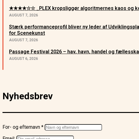
★★★★☆☆ _PLEX kropsliggør algoritmernes kaos og ko
AUGUST 7, 2026
Stærk performanceprofil bliver ny leder af Udviklingsp
for Scenekunst
AUGUST 7, 2026
Passage Festival 2026 – hav, havn, handel og fællessk
AUGUST 6, 2026
Nyhedsbrev
For- og efternavn *
Email: