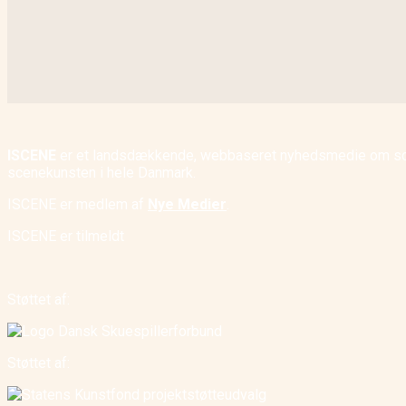
ISCENE
er et landsdækkende, webbaseret nyhedsmedie om scene
scenekunsten i hele Danmark.
ISCENE er medlem af
Nye Medier
.
ISCENE er tilmeldt
Støttet af:
Støttet af: