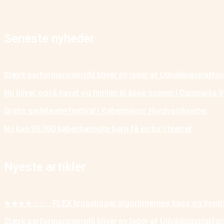
Seneste nyheder
Stærk performanceprofil bliver ny leder af Udviklingsplatf
Nu bliver også havet og himlen til åbne scener i Danmarks I
Gratis gadeteaterfestival i Københavns Nordvestkvarter
Nu kan 30.000 københavnske børn få en tur i teatret
Nyeste artikler
★★★★☆☆ _PLEX kropsliggør algoritmernes kaos og kontr
Stærk performanceprofil bliver ny leder af Udviklingsplatf