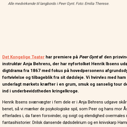
Alle medvirkende til langbords i Peer Gynt. Foto: Emilia Therese.
Det Kongelige Teater
har premiere på
Peer Gynt
af den prisvi
instruktør Anja Behrens, der har nyfortolket Henrik Ibsens ud
digtdrama fra 1867 med fokus på hovedpersonens afgrundsd
fortvivlelse og tilbageblik fra sit dødsleje. Vi hvirvles med ham
underlagt mørkets kræfter i en grum, smuk og sanselig tour d
ind i underbevidstheden kringelkroge.
Henrik Ibsens sværvægter i fem dele er i Anja Behrens udgave skåret
benet, så vi mærker de psykologiske spil, som Peer og hans mor Å
efterlades i, da faren forsvinder, og svigt og elendighed overmales
fantasihistorier. Drilsk dansende dødsdelirium og en knivskarp Ha