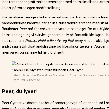
inspireret scenografi maler stemninger med en minimalistisk stram
kalder på vores egen medfortolkning.
Fortvivlelsens mange stadier siver ud som dis fra den døende Peer
sammenbrudte karakter, der spilles fuldstændig sitrende magisk af 
Baurichter. Peer må for enhver pris være stor i slaget for at udfylde
kerneløse ego, og vi hvirvles gennem et liv på fantasifulde løgne. Ib
inspirationen i
Norske Huldre-Eventyr og Folkesagn
med trolde, bje
andet sagnstof tilsat åndshistorie og filosofiske tænkere. Akademis
men på en og samme tid helt jordnært.
Patrick Baurichter, Karen-Lise Mynster og Amancio Gonzalez i Peer Gy
Foto: Emilia Therese.
Peer, du lyver!
Peer Gynt er voldsomt skadet af omsorgssvigt, så at hoppe ind i h
hoved på dødslejet er et vovet, men øjenåbnende greb på værket. F