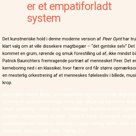
er et empatiforladt
system
Det kunstneriske hold i denne moderne version af
Peer Gynt
har tru
klart valg om at ville dissekere magtbegær – “det gyntske selv.” Det 
kommet en grum, rørende og smuk forestilling ud af, ikke mindst bå
Patrick Baurichters fremragende portræt af mennesket Peer. Det e
kerneboring ned i en klassiker, hvor færre ord får større opmærks
en mesterlig orkestrering af et menneskes følelsesliv i billede, musi
krop.
Dramatiker: Henrik Ibsen. Iscenesættelse og bearbejdelse: Anja Beh
Scenografi og kostumedesign: Karin Gille. Musik og lydunivers: Emi
Høyer. Lyddesign: Jonas Vest. Videodesign: Rasmus Kreiner. Lysdes
Joensen. Oversættelse og tekst: Søren R. Fauth. Koreografi: Anja B
samarbejde med Amancio Gonzalez, Lukas Hartvig-Moller, Hilde In
Sandvold, Jessica Lyall. Cello: Cæcilie Trier