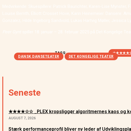
Medvirkende: Skuespillere: Patrick Baurichter, Karen-Lise Mynster, 
Louise Bernth, Elliott Crosset Hove, Karin Heinemeier. Dansere: Am
Gonzalez, Hilde Ingeborg Sandvold, Lukas Hartvig Møller, Jessica Lya
Peer Gynt
spiller 18. januar – 28. februar 2025 på Det Kongelige Tea
TAGS:
★★★★★
DANSK DANSETEATER
DET KONGELIGE TEATER
Seneste
★★★★☆☆ _PLEX kropsliggør algoritmernes kaos og ko
AUGUST 7, 2026
Stærk performanceprofil bliver ny leder af Udviklingsp