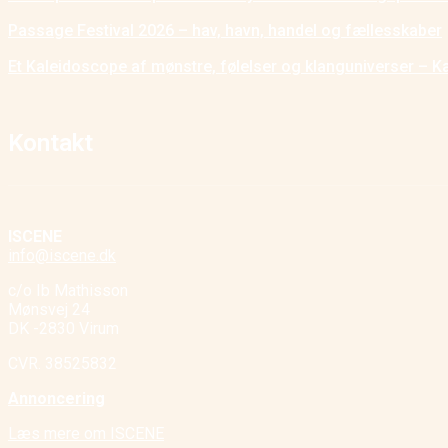
Passage Festival 2026 – hav, havn, handel og fællesskaber
Et Kaleidoscope af mønstre, følelser og klanguniverser – K
Kontakt
ISCENE
info@iscene.dk
c/o Ib Mathisson
Mønsvej 24
DK -2830 Virum
CVR. 38525832
Annoncering
Læs mere om ISCENE