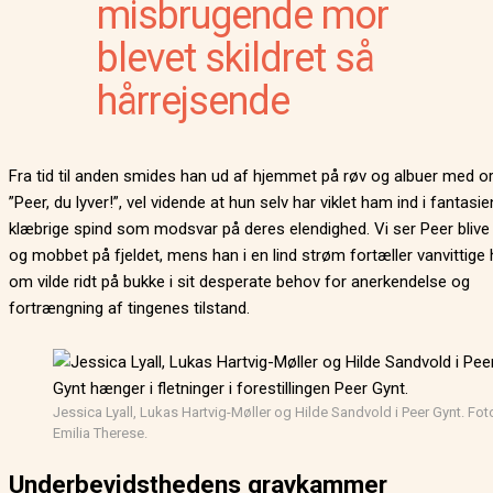
misbrugende mor
blevet skildret så
hårrejsende
Fra tid til anden smides han ud af hjemmet på røv og albuer med o
”Peer, du lyver!”, vel vidende at hun selv har viklet ham ind i fantasi
klæbrige spind som modsvar på deres elendighed. Vi ser Peer blive
og mobbet på fjeldet, mens han i en lind strøm fortæller vanvittige h
om vilde ridt på bukke i sit desperate behov for anerkendelse og
fortrængning af tingenes tilstand.
Jessica Lyall, Lukas Hartvig-Møller og Hilde Sandvold i Peer Gynt. Fot
Emilia Therese.
Underbevidsthedens gravkammer