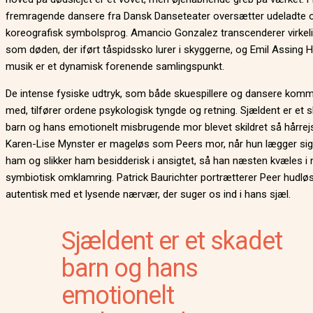
fremragende dansere fra Dansk Danseteater oversætter udeladte or
koreografisk symbolsprog. Amancio Gonzalez transcenderer virkel
som døden, der iført tåspidssko lurer i skyggerne, og Emil Assing 
musik er et dynamisk forenende samlingspunkt.
De intense fysiske udtryk, som både skuespillere og dansere komm
med, tilfører ordene psykologisk tyngde og retning. Sjældent er et 
barn og hans emotionelt misbrugende mor blevet skildret så hårrej
Karen-Lise Mynster er mageløs som Peers mor, når hun lægger si
ham og slikker ham besidderisk i ansigtet, så han næsten kvæles i 
symbiotisk omklamring. Patrick Baurichter portrætterer Peer hudlø
autentisk med et lysende nærvær, der suger os ind i hans sjæl.
Sjældent er et skadet
barn og hans
emotionelt