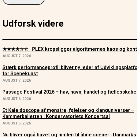
Udforsk videre
★★★★☆☆ _PLEX kropsliggør algoritmernes kaos og kont
AUGUST 7, 2026
Stærk performanceprofil bliver ny leder af Udviklingsplat
for Scenekunst
AUGUST 7, 2026
Passage Festival 2026 – hav, havn, handel og fællesskabe
AUGUST 6, 2026
Et Kaleidoscope af mønstre, følelser og klanguniverser –
Kammerballetten i Konservatoriets Koncertsal
AUGUST 6, 2026
Nu bliver også havet og himlen til åbne scener i Danmarks