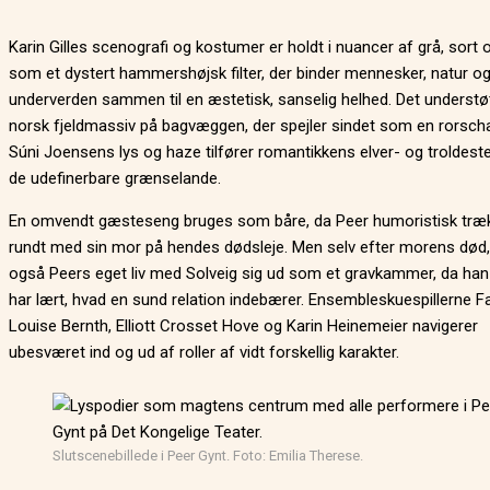
Karin Gilles scenografi og kostumer er holdt i nuancer af grå, sort 
som et dystert hammershøjsk filter, der binder mennesker, natur o
underverden sammen til en æstetisk, sanselig helhed. Det understøt
norsk fjeldmassiv på bagvæggen, der spejler sindet som en rorsch
Súni Joensens lys og haze tilfører romantikkens elver- og troldest
de udefinerbare grænselande.
En omvendt gæsteseng bruges som båre, da Peer humoristisk træ
rundt med sin mor på hendes dødsleje. Men selv efter morens død,
også Peers eget liv med Solveig sig ud som et gravkammer, da han 
har lært, hvad en sund relation indebærer. Ensembleskuespillerne F
Louise Bernth, Elliott Crosset Hove og Karin Heinemeier navigerer
ubesværet ind og ud af roller af vidt forskellig karakter.
Slutscenebillede i Peer Gynt. Foto: Emilia Therese.