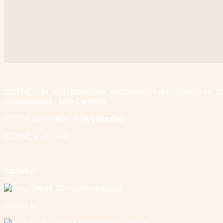
ISCENE
er et landsdækkende, webbaseret nyhedsmedie om scene
scenekunsten i hele Danmark.
ISCENE er medlem af
Nye Medier
.
ISCENE er tilmeldt
Støttet af:
Støttet af: