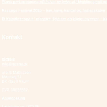
Stærk performanceprofil bliver ny leder af Udviklingsplatf
Passage Festival 2026 – hav, havn, handel og fællesskaber
Et Kaleidoscope af mønstre, følelser og klanguniverser – K
Kontakt
ISCENE
info@iscene.dk
c/o Ib Mathisson
Mønsvej 24
DK -2830 Virum
CVR. 38525832
Annoncering
Læs mere om ISCENE