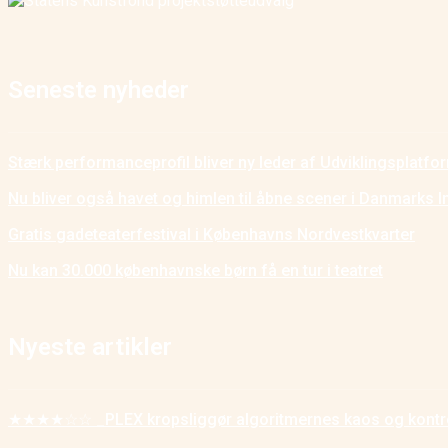
Seneste nyheder
Stærk performanceprofil bliver ny leder af Udviklingsplatf
Nu bliver også havet og himlen til åbne scener i Danmarks I
Gratis gadeteaterfestival i Københavns Nordvestkvarter
Nu kan 30.000 københavnske børn få en tur i teatret
Nyeste artikler
★★★★☆☆ _PLEX kropsliggør algoritmernes kaos og kontr