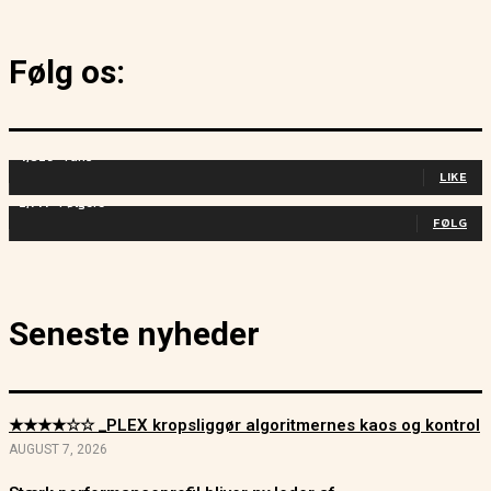
Følg os:
4,829
Fans
LIKE
2,714
Følgere
FØLG
Seneste nyheder
★★★★☆☆ _PLEX kropsliggør algoritmernes kaos og kontrol
AUGUST 7, 2026