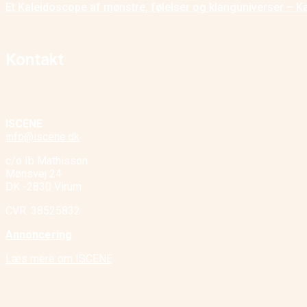
Et Kaleidoscope af mønstre, følelser og klanguniverser – K
Kontakt
ISCENE
info@iscene.dk
c/o Ib Mathisson
Mønsvej 24
DK -2830 Virum
CVR. 38525832
Annoncering
Læs mere om ISCENE