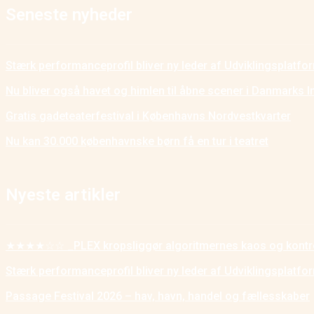
Seneste nyheder
Stærk performanceprofil bliver ny leder af Udviklingsplatf
Nu bliver også havet og himlen til åbne scener i Danmarks I
Gratis gadeteaterfestival i Københavns Nordvestkvarter
Nu kan 30.000 københavnske børn få en tur i teatret
Nyeste artikler
★★★★☆☆ _PLEX kropsliggør algoritmernes kaos og kontr
Stærk performanceprofil bliver ny leder af Udviklingsplatf
Passage Festival 2026 – hav, havn, handel og fællesskaber