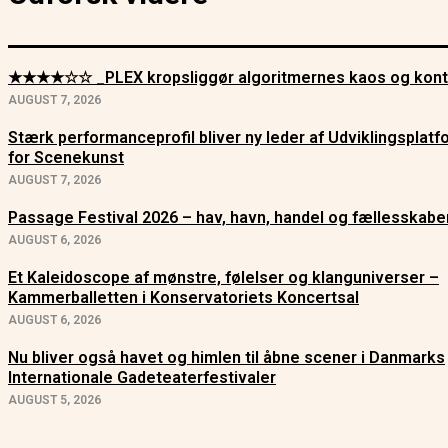
★★★★☆☆ _PLEX kropsliggør algoritmernes kaos og kont
AUGUST 7, 2026
Stærk performanceprofil bliver ny leder af Udviklingsplat
for Scenekunst
AUGUST 7, 2026
Passage Festival 2026 – hav, havn, handel og fællesskabe
AUGUST 6, 2026
Et Kaleidoscope af mønstre, følelser og klanguniverser –
Kammerballetten i Konservatoriets Koncertsal
AUGUST 6, 2026
Nu bliver også havet og himlen til åbne scener i Danmarks
Internationale Gadeteaterfestivaler
AUGUST 5, 2026