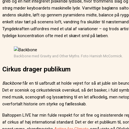
greb og en helt integreret piskende lydside, hvor trommens slag og 
strøg møder keyboardets maskinelle lyde. Vanvittige baglæns saltoe
andens skuldre, løft op gennem pyramidens midte, balance på rygg
enkelt stav tæt på scenens loft, vandring fra skulder til næsteman
Tyngdekraften udfordres med et utal af variationer – og trods arti
tydelige koncentration ofte med et skævt smil på læben.
Backbone med Gravity and Other Myths. Foto Hamish McCormick.
Cirkus
drager publikum
Backbone
får en til uafbrudt at holde vejret for så at juble sin beun
Det er scenisk og cirkusteknisk overskud, så det basker, i fuld sym
med musik, scenografi og lyssætning til en let afkodelig, men netop
overfortalt historie om styrke og fællesskab.
Baltoppen LIVE har min fulde respekt for sit fine og insisterende re
af cirkus af høj international standard. Det er der et publikum til, s