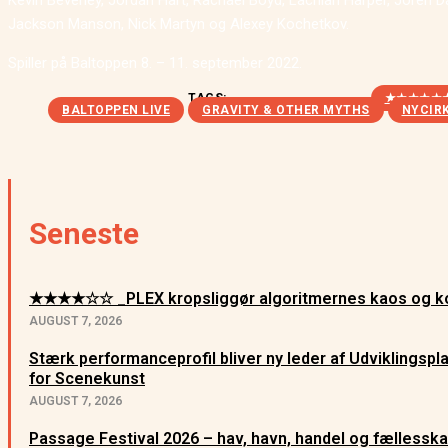
Kevin Beverley, Jordan Hart, Rachael Boyd, Lachlan Harper, Joren 
Jackson Manson, Nick Martyn og Alexey Kochetkov.
Spiller på Baltoppen 8. – 11. september 2022.
TAGS:
★★★★★
BALTOPPEN LIVE
GRAVITY & OTHER MYTHS
NYCIR
Seneste
★★★★☆☆ _PLEX kropsliggør algoritmernes kaos og ko
AUGUST 7, 2026
Stærk performanceprofil bliver ny leder af Udviklingsp
for Scenekunst
AUGUST 7, 2026
Passage Festival 2026 – hav, havn, handel og fællessk