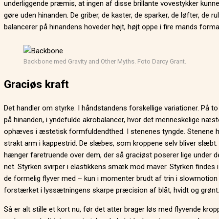
underliggende præmis, at ingen af disse brillante vovestykker kunne
gøre uden hinanden. De griber, de kaster, de sparker, de løfter, de rul
balancerer på hinandens hoveder højt, højt oppe i fire mands forma
Backbone med Gravity and Other Myths. Foto Darcy Grant.
Graciøs kraft
Det handler om styrke. I håndstandens forskellige variationer. På t
på hinanden, i yndefulde akrobalancer, hvor det menneskelige næs
ophæves i æstetisk formfuldendthed. I stenenes tyngde. Stenene h
strakt arm i kappestrid. De slæbes, som kroppene selv bliver slæbt.
hænger faretruende over dem, der så graciøst poserer lige under de
net. Styrken svirper i elastikkens smæk mod maver. Styrken findes i 
de formelig flyver med – kun i momenter brudt af trin i slowmotion
forstærket i lyssætningens skarpe præcision af blåt, hvidt og grønt
Så er alt stille et kort nu, før det atter brager løs med flyvende kropp