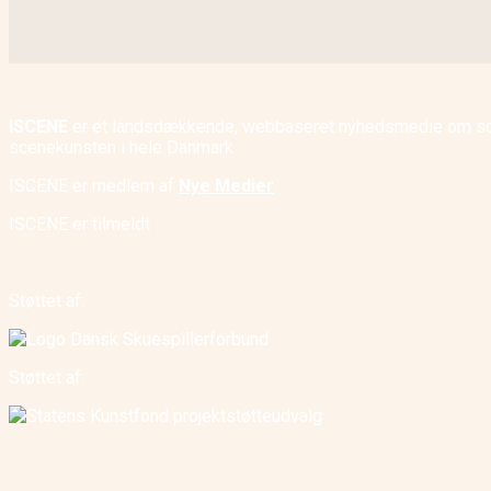
ISCENE
er et landsdækkende, webbaseret nyhedsmedie om scene
scenekunsten i hele Danmark.
ISCENE er medlem af
Nye Medier
.
ISCENE er tilmeldt
Støttet af:
Støttet af: