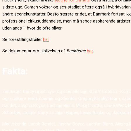
noget yngre, skandinaviske
Acting for Climate
også viste på Ofeliaka
sidste uge. Genren vokser og ses stadigt oftere også i hybridvaria
andre scenekunstarter. Desto særere er det, at Danmark fortsat ikk
professionel cirkusuddannelse, men må sende aspirerende artister
udenlands – hvor de ofte bliver.
Se forestillingstrailer
her
.
Se dokumentar om tilblivelsen af
Backbone
her
.
Fakta:
Instruktør: Darcy Grant. Lys- og scenedesign: Geoff Cobham. Komp
og musikere: Elliot Zoerner og Shenton Gregory.Kreativt team: Jac
Randell, Jascha Boyce, Lachlan Binns, Mieke Lizotte, Lewie West, M
Schreiber, Joanne Curry, Lachlan Harper, Lewis Rankin og Jackso
Medvirkende: Jacob Randell, Jascha Boyce, Lachlan Binns, Alyssa 