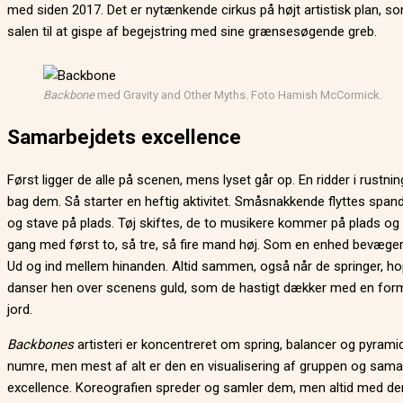
med siden 2017. Det er nytænkende cirkus på højt artistisk plan, so
salen til at gispe af begejstring med sine grænsesøgende greb.
Backbone
med Gravity and Other Myths. Foto Hamish McCormick.
Samarbejdets excellence
Først ligger de alle på scenen, mens lyset går op. En ridder i rustnin
bag dem. Så starter en heftig aktivitet. Småsnakkende flyttes span
og stave på plads. Tøj skiftes, de to musikere kommer på plads og s
gang med først to, så tre, så fire mand høj. Som en enhed bevæger
Ud og ind mellem hinanden. Altid sammen, også når de springer, ho
danser hen over scenens guld, som de hastigt dækker med en for
jord.
Backbones
artisteri er koncentreret om spring, balancer og pyrami
numre, men mest af alt er den en visualisering af gruppen og sama
excellence. Koreografien spreder og samler dem, men altid med de