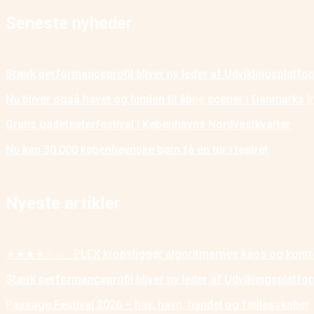
Seneste nyheder
Stærk performanceprofil bliver ny leder af Udviklingsplatf
Nu bliver også havet og himlen til åbne scener i Danmarks I
Gratis gadeteaterfestival i Københavns Nordvestkvarter
Nu kan 30.000 københavnske børn få en tur i teatret
Nyeste artikler
★★★★☆☆ _PLEX kropsliggør algoritmernes kaos og kontr
Stærk performanceprofil bliver ny leder af Udviklingsplatf
Passage Festival 2026 – hav, havn, handel og fællesskaber