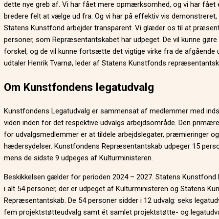
dette nye greb af. Vi har fået mere opmærksomhed, og vi har fået 
bredere felt at vælge ud fra. Og vi har på effektiv vis demonstreret,
Statens Kunstfond arbejder transparent. Vi glæder os til at præsen
personer, som Repræsentantskabet har udpeget. De vil kunne gøre
forskel, og de vil kunne fortsætte det vigtige virke fra de afgående 
udtaler Henrik Tvarnø, leder af Statens Kunstfonds repræsentantsk
Om Kunstfondens legatudvalg
Kunstfondens Legatudvalg er sammensat af medlemmer med inds
viden inden for det respektive udvalgs arbejdsområde. Den primær
for udvalgsmedlemmer er at tildele arbejdslegater, præmieringer og
hædersydelser. Kunstfondens Repræsentantskab udpeger 15 perso
mens de sidste 9 udpeges af Kulturministeren.
Beskikkelsen gælder for perioden 2024 – 2027. Statens Kunstfond 
i alt 54 personer, der er udpeget af Kulturministeren og Statens K
Repræsentantskab. De 54 personer sidder i 12 udvalg: seks legatud
fem projektstøtteudvalg samt ét samlet projektstøtte- og legatudva