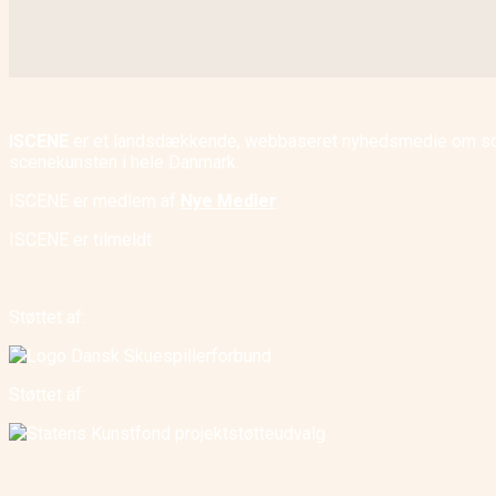
ISCENE
er et landsdækkende, webbaseret nyhedsmedie om scene
scenekunsten i hele Danmark.
ISCENE er medlem af
Nye Medier
.
ISCENE er tilmeldt
Støttet af:
Støttet af: