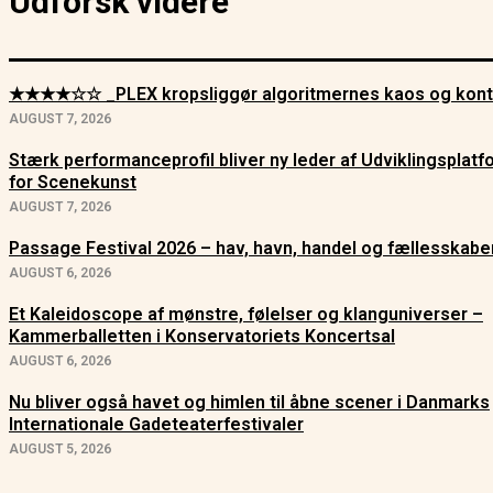
Udforsk videre
★★★★☆☆ _PLEX kropsliggør algoritmernes kaos og kont
AUGUST 7, 2026
Stærk performanceprofil bliver ny leder af Udviklingsplat
for Scenekunst
AUGUST 7, 2026
Passage Festival 2026 – hav, havn, handel og fællesskabe
AUGUST 6, 2026
Et Kaleidoscope af mønstre, følelser og klanguniverser –
Kammerballetten i Konservatoriets Koncertsal
AUGUST 6, 2026
Nu bliver også havet og himlen til åbne scener i Danmarks
Internationale Gadeteaterfestivaler
AUGUST 5, 2026