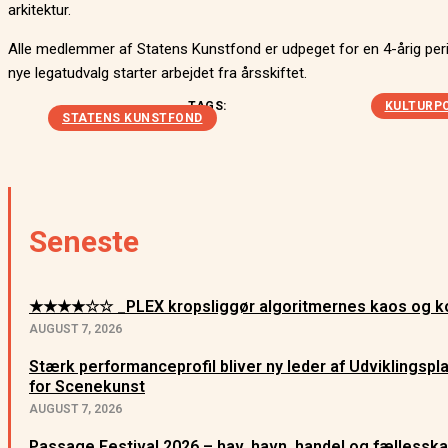
arkitektur.
Alle medlemmer af Statens Kunstfond er udpeget for en 4-årig per
nye legatudvalg starter arbejdet fra årsskiftet.
TAGS:
KULTURPO
STATENS KUNSTFOND
Seneste
★★★★☆☆ _PLEX kropsliggør algoritmernes kaos og ko
AUGUST 7, 2026
Stærk performanceprofil bliver ny leder af Udviklingsp
for Scenekunst
AUGUST 7, 2026
Passage Festival 2026 – hav, havn, handel og fællessk