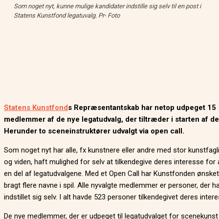
Som noget nyt, kunne mulige kandidater indstille sig selv til en post i
Statens Kunstfond legatuvalg. Pr- Foto
Statens Kunstfond
s Repræsentantskab har netop udpeget 15
medlemmer af de nye legatudvalg, der tiltræder i starten af de
Herunder to sceneinstruktører udvalgt via open call.
Som noget nyt har alle, fx kunstnere eller andre med stor kunstfagli
og viden, haft mulighed for selv at tilkendegive deres interesse for a
en del af legatudvalgene. Med et Open Call har Kunstfonden ønsket
bragt flere navne i spil. Alle nyvalgte medlemmer er personer, der h
indstillet sig selv. I alt havde 523 personer tilkendegivet deres inter
De nye medlemmer, der er udpeget til legatudvalget for scenekunst 