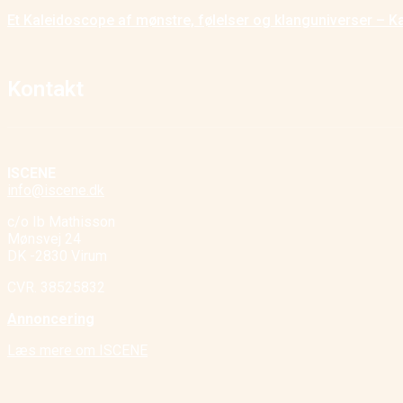
Et Kaleidoscope af mønstre, følelser og klanguniverser – K
Kontakt
ISCENE
info@iscene.dk
c/o Ib Mathisson
Mønsvej 24
DK -2830 Virum
CVR. 38525832
Annoncering
Læs mere om ISCENE