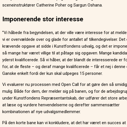
sceneinstruktører Catherine Poher og Sargun Oshana.
Imponerende stor interesse
”Vi håbede fra begyndelsen, at der ville være interesse for at melde
vi er overvældede over og glade for antallet af tilkendegivelser. Det 
krævende opgave at sidde i Kunstfondens udvalg, og det er impone
så mange har været villige til at påtage sig opgaven. Mange kandida
yderst kvalificerede. Så vi håber, at der blandt de interesserede er f
for, at de fleste – og deraf mange kvalificerede – får et nej i denn
Ganske enkelt fordi der kun skal udpeges 15 personer.
Vi evaluerer nu processen med Open Call for at gøre den så smidi
mulig. Både for dem, der melder sig på banen, og for de arbejdsgru
under Kunstfondens Repræsentantskab, der udfører det store arb
at læse og vurdere henvendelserne og derefter sammensætter
kombinationen af nye udvalgsmedlemmer.
På den korte bane kan vi konkludere, at det har været en succes at