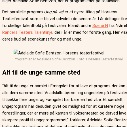
siger Adelaide Sofie Bentzon, der er programleder på festivalen.
Det parallelle program
Ung på vej
er et nyere tiltag på Horsens
Teaterfestival, som er blevet udvidet i de senere år. I år deltager fire
forskellige talenthold på festivalen. Blandt andre
Scene N
fra Nørre
Randers Teaters Talentlinje
, der i år er med for første gang. Her vis
deres bud på scenekunst for og med unge.
Programleder Adelaide Sofie Bentzon. Foto: Horsens Teaterfestival
Alt til de unge samme sted
“Alt til de unge er samlet i Fængslet for at lave et program, der kan
alle dem samme sted. Vi adskilte børne- og ungedelen på festivalen
tiltrække flere unge, og Fængslet har bare en fed vibe. Et særskilt
ungeprogram har desuden givet os mulighed for at kuratere nogle
forestillinger, der er mere på kanten til voksenteater, og derved lave
skarpere profil til ungeprogrammet,” forklarer Adelaide Sofie Bentz
heller ikke er i tvivl om, at det var et godt valg at give de unge dere