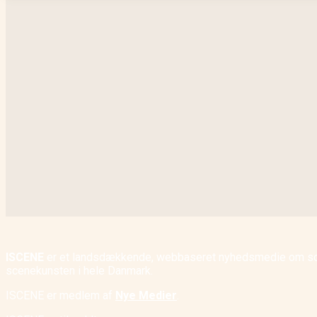
ISCENE
er et landsdækkende, webbaseret nyhedsmedie om scene
scenekunsten i hele Danmark.
ISCENE er medlem af
Nye Medier
.