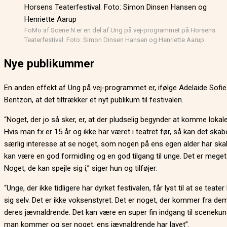
FoMo af Scene N er en del af Ung på vej-programmet på Horsens
Teaterfestival. Foto: Simon Dinsen Hansen og Henriette Aarup
Nye publikummer
En anden effekt af Ung på vej-programmet er, ifølge Adelaide Sofie
Bentzon, at det tiltrækker et nyt publikum til festivalen.
“Noget, der jo så sker, er, at der pludselig begynder at komme lokal
Hvis man fx er 15 år og ikke har været i teatret før, så kan det skab
særlig interesse at se noget, som nogen på ens egen alder har skab
kan være en god formidling og en god tilgang til unge. Det er meget e
Noget, de kan spejle sig i,” siger hun og tilføjer:
“Unge, der ikke tidligere har dyrket festivalen, får lyst til at se teater 
sig selv. Det er ikke voksenstyret. Det er noget, der kommer fra de
deres jævnaldrende. Det kan være en super fin indgang til scenekuns
man kommer og ser noget, ens jævnaldrende har lavet”.