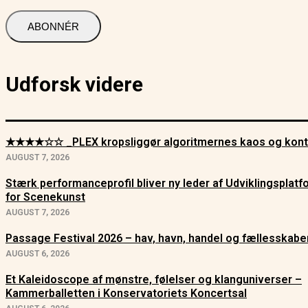
Udforsk videre
★★★★☆☆ _PLEX kropsliggør algoritmernes kaos og kont
AUGUST 7, 2026
Stærk performanceprofil bliver ny leder af Udviklingsplat
for Scenekunst
AUGUST 7, 2026
Passage Festival 2026 – hav, havn, handel og fællesskabe
AUGUST 6, 2026
Et Kaleidoscope af mønstre, følelser og klanguniverser –
Kammerballetten i Konservatoriets Koncertsal