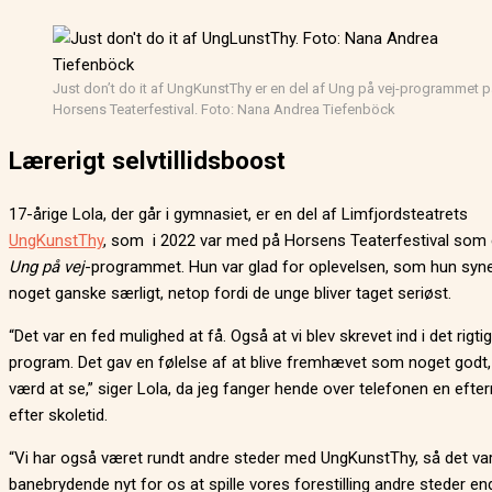
Just don’t do it af UngKunstThy er en del af Ung på vej-programmet 
Horsens Teaterfestival. Foto: Nana Andrea Tiefenböck
Lærerigt selvtillidsboost
17-årige Lola, der går i gymnasiet, er en del af Limfjordsteatrets
UngKunstThy
, som i 2022 var med på Horsens Teaterfestival som 
Ung på vej
-programmet. Hun var glad for oplevelsen, som hun syn
noget ganske særligt, netop fordi de unge bliver taget seriøst.
“Det var en fed mulighed at få. Også at vi blev skrevet ind i det rigti
program. Det gav en følelse af at blive fremhævet som noget godt,
værd at se,” siger Lola, da jeg fanger hende over telefonen en eft
efter skoletid.
“Vi har også været rundt andre steder med UngKunstThy, så det var
banebrydende nyt for os at spille vores forestilling andre steder end