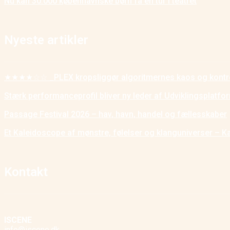
Nu kan 30.000 københavnske børn få en tur i teatret
Nyeste artikler
★★★★☆☆ _PLEX kropsliggør algoritmernes kaos og kontr
Stærk performanceprofil bliver ny leder af Udviklingsplatf
Passage Festival 2026 – hav, havn, handel og fællesskaber
Et Kaleidoscope af mønstre, følelser og klanguniverser – K
Kontakt
ISCENE
info@iscene.dk