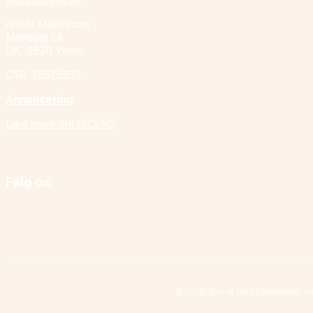
c/o Ib Mathisson
Mønsvej 24
DK -2830 Virum
CVR. 38525832
Annoncering
Læs mere om ISCENE
Følg os:
© ISCENE er et landsdækkende, we