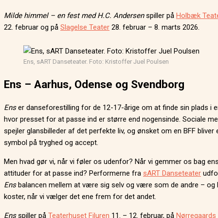
Milde himmel – en fest med H.C. Andersen
spiller på
Holbæk Teat
22. februar og på
Slagelse Teater
28. februar – 8. marts 2026.
Ens, sART Danseteater. Foto: Kristoffer Juel Poulsen
Ens – Aarhus, Odense og Svendborg
Ens
er danseforestilling for de 12-17-årige om at finde sin plads i 
hvor presset for at passe ind er større end nogensinde. Sociale me
spejler glansbilleder af det perfekte liv, og ønsket om en BFF bliver 
symbol på tryghed og accept.
Men hvad gør vi, når vi føler os udenfor? Når vi gemmer os bag ens
attituder for at passe ind? Performerne fra
sART Danseteater
udfor
Ens
balancen mellem at være sig selv og være som de andre – og 
koster, når vi vælger det ene frem for det andet.
Ens
spiller på
Teaterhuset Filuren
11. – 12. februar, på
Nørregaards 