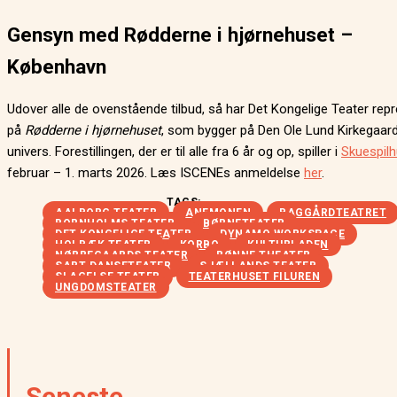
Gensyn med Rødderne i hjørnehuset –
København
Udover alle de ovenstående tilbud, så har Det Kongelige Teater rep
på
Rødderne i hjørnehuset
, som bygger på Den Ole Lund Kirkegaar
univers. Forestillingen, der er til alle fra 6 år og op, spiller i
Skuespilh
februar – 1. marts 2026. Læs ISCENEs anmeldelse
her
.
TAGS:
AALBORG TEATER
ANEMONEN
BAGGÅRDTEATRET
BORNHOLMS TEATER
BØRNETEATER
DET KONGELIGE TEATER
DYNAMO WORKSPACE
HOLBÆK TEATER
KORBO
KULTURLADEN
NØRREGAARDS TEATER
RØNNE THEATER
SART DANSETEATER
SJÆLLANDS TEATER
SLAGELSE TEATER
TEATERHUSET FILUREN
UNGDOMSTEATER
Seneste