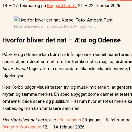
14. – 17. februar og på
BaggårdTeatret
21. – 22. februar 2026.
Hvorfor bliver det nat, Korbo. Foto: Amoght Pant
Hvorfor bliver det nat – Ærø og Odense
På Ærø og i Odense kan børn fra 6 år opleve en visuel teaterforestil
undersøger mørket som et rum for fremkomster, magi og drømm
bliver det nat
tager afsæt i den nordamerikanske skabelsesmyte, h
stjæler lyset.
Hos Korbo udgør visuelt teater, tryl og musik midlerne til at genfort
myten og tæmme mørket. En specialbygget dome danner et teate
omfavner både scene og publikum – et rum hvor et totalt mørke k
skabes, og man kan fantasere sammen.
Hvorfor bliver det nat
spiller i
Kulturladen
30. januar – 6. februar og
Dynamo Workspace
12. – 14. februar 2026.