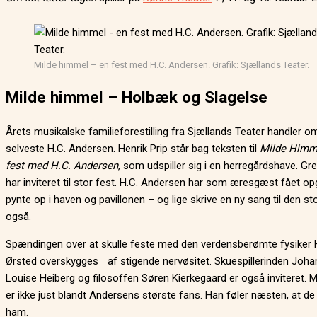
Milde himmel – en fest med H.C. Andersen. Grafik: Sjællands Teater.
Milde himmel – Holbæk og Slagelse
Årets musikalske familieforestilling fra Sjællands Teater handler o
selveste H.C. Andersen. Henrik Prip står bag teksten til
Milde Himm
fest med H.C. Andersen
, som udspiller sig i en herregårdshave. Gr
har inviteret til stor fest. H.C. Andersen har som æresgæst fået o
pynte op i haven og pavillonen – og lige skrive en ny sang til den st
også.
Spændingen over at skulle feste med den verdensberømte fysiker 
Ørsted overskygges af stigende nervøsitet. Skuespillerinden Joh
Louise Heiberg og filosoffen Søren Kierkegaard er også inviteret. 
er ikke just blandt Andersens største fans. Han føler næsten, at d
ham.