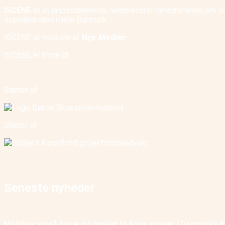
ISCENE
er et landsdækkende, webbaseret nyhedsmedie om scene
scenekunsten i hele Danmark.
ISCENE er medlem af
Nye Medier
.
ISCENE er tilmeldt
Støttet af:
Støttet af:
Seneste nyheder
Nu bliver også havet og himlen til åbne scener i Danmarks I