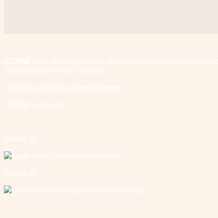
ISCENE
er et landsdækkende, webbaseret nyhedsmedie om scene
scenekunsten i hele Danmark.
ISCENE er medlem af
Nye Medier
.
ISCENE er tilmeldt
Støttet af:
Støttet af: