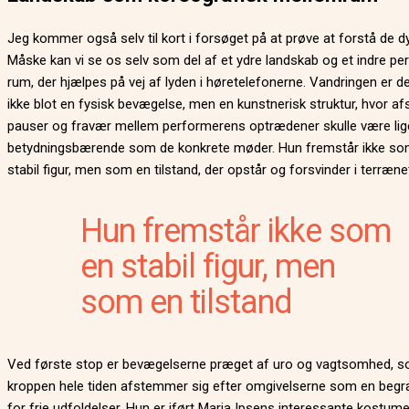
Jeg kommer også selv til kort i forsøget på at prøve at forstå de dy
Måske kan vi se os selv som del af et ydre landskab og et indre pe
rum, der hjælpes på vej af lyden i høretelefonerne. Vandringen er 
ikke blot en fysisk bevægelse, men en kunstnerisk struktur, hvor af
pauser og fravær mellem performerens optrædener skulle være lig
betydningsbærende som de konkrete møder. Hun fremstår ikke so
stabil figur, men som en tilstand, der opstår og forsvinder i terræne
Hun fremstår ikke som
en stabil figur, men
som en tilstand
Ved første stop er bevægelserne præget af uro og vagtsomhed, 
kroppen hele tiden afstemmer sig efter omgivelserne som en beg
for frie udfoldelser. Hun er iført Maria Ipsens interessante kostume