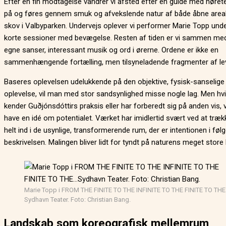
Efter en fin modtagelse vandrer vi afsted efter en guide med høret
på og føres gennem smuk og afvekslende natur af både åbne areale
skov i Valbyparken. Undervejs oplever vi performer Marie Topp unde
korte sessioner med bevægelse. Resten af tiden er vi sammen me
egne sanser, interessant musik og ord i ørerne. Ordene er ikke en
sammenhængende fortælling, men tilsyneladende fragmenter af leve
Baseres oplevelsen udelukkende på den objektive, fysisk-sanselige
oplevelse, vil man med stor sandsynlighed misse nogle lag. Men h
kender Guðjónsdóttirs praksis eller har forberedt sig på anden vis, 
have en idé om potentialet. Værket har imidlertid svært ved at træ
helt ind i de usynlige, transformerende rum, der er intentionen i føl
beskrivelsen. Malingen bliver lidt for tyndt på naturens meget store 
Marie Topp i FROM THE FINITE TO THE INFINITE TO THE FINITE TO TH
Sydhavn Teater. Foto: Christian Bang.
Landskab som koreografisk mellemrum