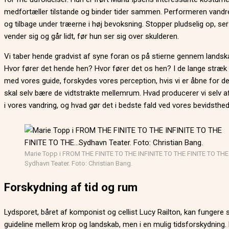
medfortæller tilstande og binder tider sammen. Performeren vandr
og tilbage under træerne i høj bevoksning. Stopper pludselig op, ser
vender sig og går lidt, før hun ser sig over skulderen.
Vi taber hende gradvist af syne foran os på stierne gennem landsk
Hvor fører det hende hen? Hvor fører det os hen? I de lange stræk
med vores guide, forskydes vores perception, hvis vi er åbne for de
skal selv bære de vidtstrakte mellemrum. Hvad producerer vi selv 
i vores vandring, og hvad gør det i bedste fald ved vores bevidsthe
Marie Topp i FROM THE FINITE TO THE INFINITE TO THE FINITE TO TH
Sydhavn Teater. Foto: Christian Bang.
Forskydning af tid og rum
Lydsporet, båret af komponist og cellist Lucy Railton, kan fungere
guideline mellem krop og landskab, men i en mulig tidsforskydning. 