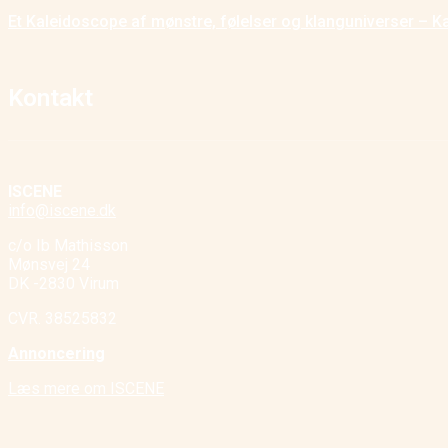
Et Kaleidoscope af mønstre, følelser og klanguniverser – K
Kontakt
ISCENE
info@iscene.dk
c/o Ib Mathisson
Mønsvej 24
DK -2830 Virum
CVR. 38525832
Annoncering
Læs mere om ISCENE