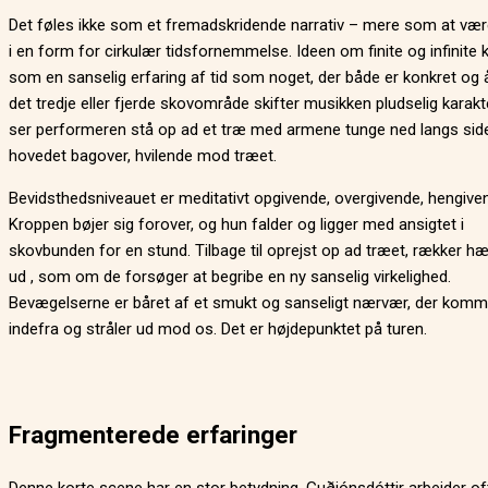
Det føles ikke som et fremadskridende narrativ – mere som at vær
i en form for cirkulær tidsfornemmelse. Ideen om finite og infinite 
som en sanselig erfaring af tid som noget, der både er konkret og å
det tredje eller fjerde skovområde skifter musikken pludselig karakte
ser performeren stå op ad et træ med armene tunge ned langs sid
hovedet bagover, hvilende mod træet.
Bevidsthedsniveauet er meditativt opgivende, overgivende, hengive
Kroppen bøjer sig forover, og hun falder og ligger med ansigtet i
skovbunden for en stund. Tilbage til oprejst op ad træet, rækker h
ud , som om de forsøger at begribe en ny sanselig virkelighed.
Bevægelserne er båret af et smukt og sanseligt nærvær, der komm
indefra og stråler ud mod os. Det er højdepunktet på turen.
Fragmenterede erfaringer