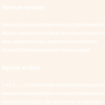
Seneste nyheder
Stærk performanceprofil bliver ny leder af Udviklingsplatf
Nu bliver også havet og himlen til åbne scener i Danmarks I
Gratis gadeteaterfestival i Københavns Nordvestkvarter
Nu kan 30.000 københavnske børn få en tur i teatret
Nyeste artikler
★★★★☆☆ _PLEX kropsliggør algoritmernes kaos og kontr
Stærk performanceprofil bliver ny leder af Udviklingsplatf
Passage Festival 2026 – hav, havn, handel og fællesskaber