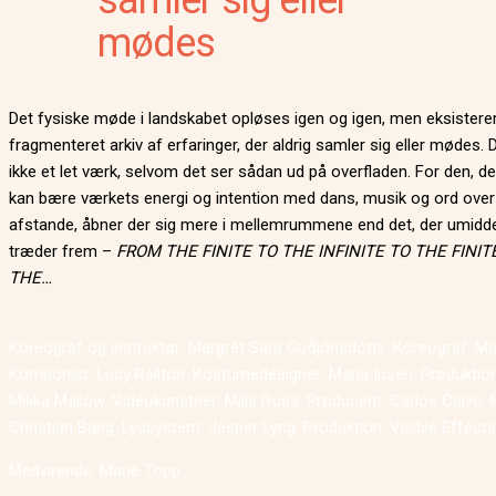
samler sig eller
mødes
Det fysiske møde i landskabet opløses igen og igen, men eksistere
fragmenteret arkiv af erfaringer, der aldrig samler sig eller mødes. 
ikke et let værk, selvom det ser sådan ud på overfladen. For den, de
kan bære værkets energi og intention med dans, musik og ord over
afstande, åbner der sig mere i mellemrummene end det, der umidde
træder frem –
FROM THE FINITE TO THE INFINITE TO THE FINIT
THE…
Koreograf og instruktør: Margrét Sara Guðjónsdóttir. Koreograf: Ma
Komponist: Lucy Railton. Kostumedesigner: Maria Ipsen. Produktion
Mikka Mallow. Videokunstner: Milja Ross. Producent: Carlos Calvo. 
Christian Bang. Lydsystem: Jesper Lyng. Produktion: Visible Effects
Medvirende: Marie Topp.