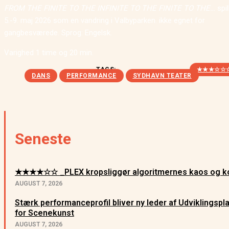
FROM THE FINITE TO THE INFINITE TO THE FINITE TO THE…
spil
5.-9. maj 2026 som en vandring i Valbyparken. ikke egnet for
gangbesværede. Sprog: Engelsk.
Varighed 1 time og 20 min.
TAGS:
★★★☆☆
DANS
PERFORMANCE
SYDHAVN TEATER
Seneste
★★★★☆☆ _PLEX kropsliggør algoritmernes kaos og ko
AUGUST 7, 2026
Stærk performanceprofil bliver ny leder af Udviklingsp
for Scenekunst
AUGUST 7, 2026