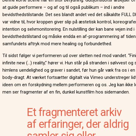
Denne korte scene har en stor betydning. Guðjónsdóttir arbejder o
at guide performere – og af og til også publikum – ind i andre
bevidsthedstilstande. Det ses blandt andet ved det såkaldte FULL D
var vidne til, hvor kroppen giver slip på æstetisk kontrol, koreografe
intention og selvmonitorering. En nulstilling der kan bane vejen ind i
bevidsthedstilstand og måske endda en af-programmering af tide
samfundets aftryk mod mere healing og forbundethed.
Til sidst følger vi performeren ud over sletten ned mod vandet. “Finit
infinite new (…) reality,” hører vi. Hun står på stranden i sølvvest og 
himlens uendelighed og graver i sandet, før hun går væk fra os i en 
body-dragt. At værket fortsætter digitalt via Vimeo understreger lid
ideen om en forskydning mellem performeren og os. Jeg kan ikke l
men ser fragmenter af en fin, dunkel kunstfilm hos sidemanden.
Et fragmenteret arkiv
af erfaringer, der aldrig