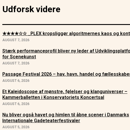
Udforsk videre
★★★★☆☆ _PLEX kropsliggør algoritmernes kaos og kont
AUGUST 7, 2026
Stærk performanceprofil bliver ny leder af Udviklingsplat
for Scenekunst
AUGUST 7, 2026
Passage Festival 2026 – hav, havn, handel og fællesskabe
AUGUST 6, 2026
Et Kaleidoscope af mønstre, følelser og klanguniverser –
Kammerballetten i Konservatoriets Koncertsal
AUGUST 6, 2026
Nu bliver også havet og himlen til åbne scener i Danmarks
Internationale Gadeteaterfestivaler
AUGUST 5, 2026