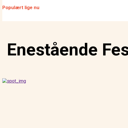
fokus
Populært lige nu
SCENEN SAT: Er remedieri
for dansk scenekunst?
Enestående Fes