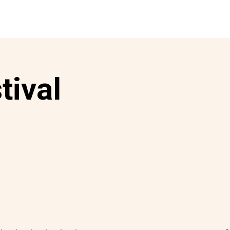
om at skabe en episk, musikdramati
nger virkelig vejen frem
tival