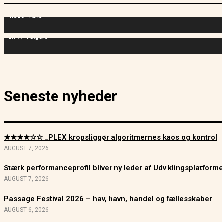
4,829
Fans
2,714
Følgere
Seneste nyheder
★★★★☆☆ _PLEX kropsliggør algoritmernes kaos og kontrol
AUGUST 7, 2026
Stærk performanceprofil bliver ny leder af Udviklingsplatfor
AUGUST 7, 2026
Passage Festival 2026 – hav, havn, handel og fællesskaber
AUGUST 6, 2026