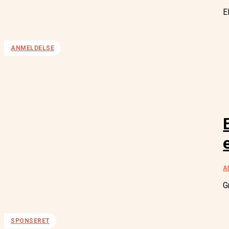
E
ANMELDELSE
A
G
SPONSERET