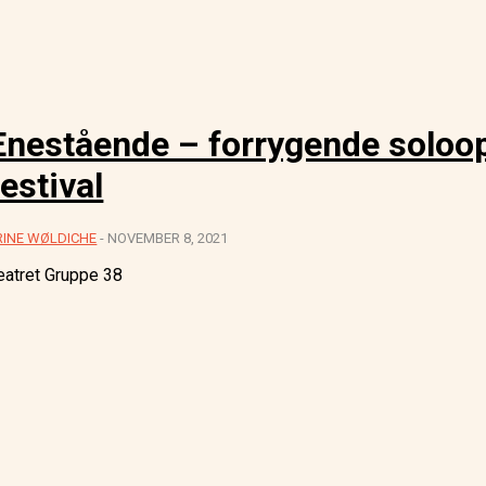
Enestående – forrygende soloop
festival
RINE WØLDICHE
-
NOVEMBER 8, 2021
eatret Gruppe 38