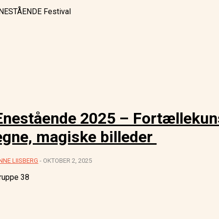
NESTÅENDE Festival
Enestående 2025 – Fortællekuns
egne, magiske billeder
NNE LIISBERG
-
OKTOBER 2, 2025
ruppe 38