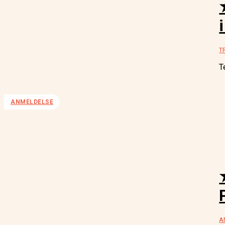
T
T
ANMELDELSE
A