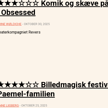
★★★☆☆☆ Komik og skæve påfun
i Obsessed
RINE WØLDICHE
-
OKTOBER 30, 2025
eaterkompagniet Revers
★★★★☆☆ Billedmagisk festival
Paemel-familien
NNE LIISBERG
-
OKTOBER 25, 2025