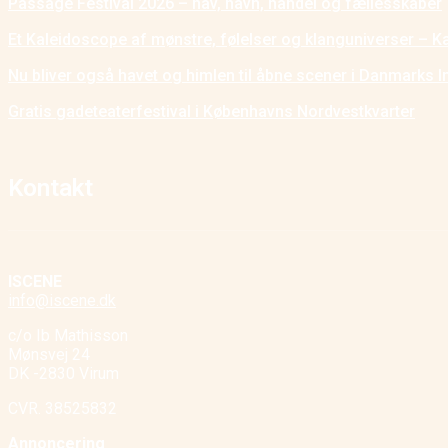
Passage Festival 2026 – hav, havn, handel og fællesskaber
Et Kaleidoscope af mønstre, følelser og klanguniverser – K
Nu bliver også havet og himlen til åbne scener i Danmarks I
Gratis gadeteaterfestival i Københavns Nordvestkvarter
Kontakt
ISCENE
info@iscene.dk
c/o Ib Mathisson
Mønsvej 24
DK -2830 Virum
CVR. 38525832
Annoncering