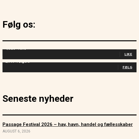
Følg os:
4,829
Fans
LIKE
2,714
Følgere
FØLG
Seneste nyheder
Passage Festival 2026 – hav, havn, handel og fællesskaber
AUGUST 6, 2026