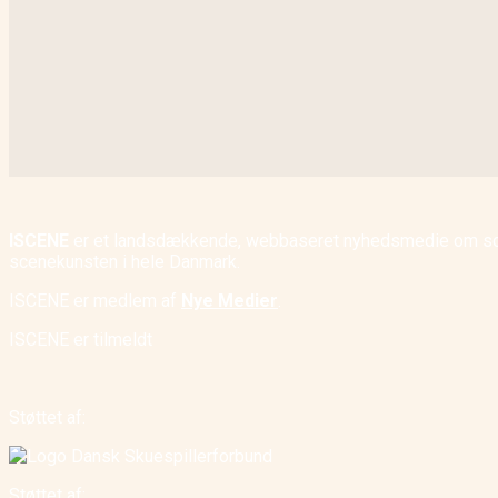
ISCENE
er et landsdækkende, webbaseret nyhedsmedie om scene
scenekunsten i hele Danmark.
ISCENE er medlem af
Nye Medier
.
ISCENE er tilmeldt
Støttet af:
Støttet af: