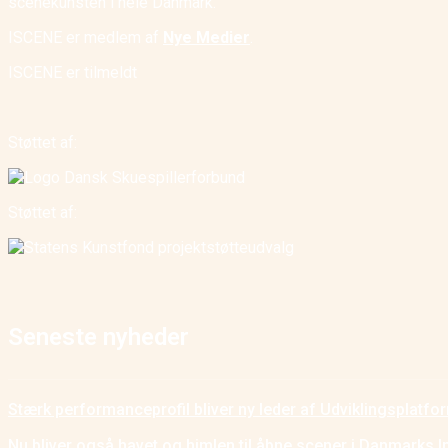
scenekunsten i hele Danmark.
ISCENE er medlem af
Nye Medier
.
ISCENE er tilmeldt
Støttet af:
Støttet af:
Seneste nyheder
Stærk performanceprofil bliver ny leder af Udviklingsplatf
Nu bliver også havet og himlen til åbne scener i Danmarks I