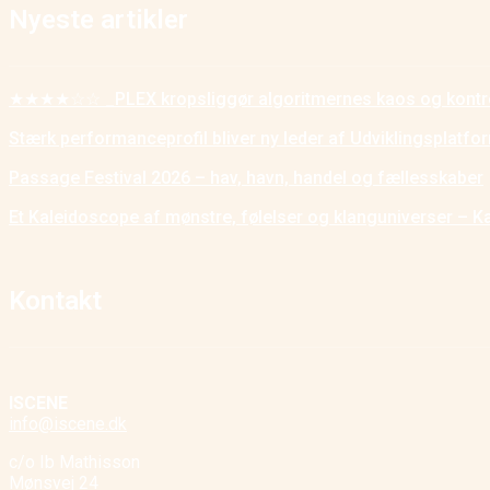
Nyeste artikler
★★★★☆☆ _PLEX kropsliggør algoritmernes kaos og kontr
Stærk performanceprofil bliver ny leder af Udviklingsplatf
Passage Festival 2026 – hav, havn, handel og fællesskaber
Et Kaleidoscope af mønstre, følelser og klanguniverser – K
Kontakt
ISCENE
info@iscene.dk
c/o Ib Mathisson
Mønsvej 24