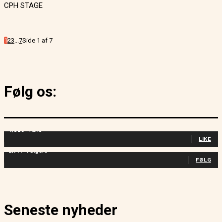
CPH STAGE
1
2
3
...
7
Side 1 af 7
Følg os:
4,829
Fans
LIKE
2,714
Følgere
FØLG
Seneste nyheder