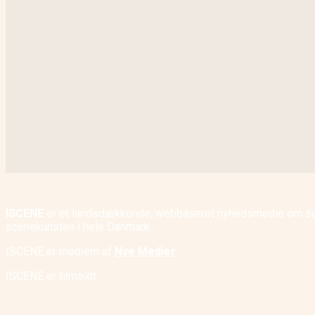
ISCENE
er et landsdækkende, webbaseret nyhedsmedie om scene
scenekunsten i hele Danmark.
ISCENE er medlem af
Nye Medier
.
ISCENE er tilmeldt