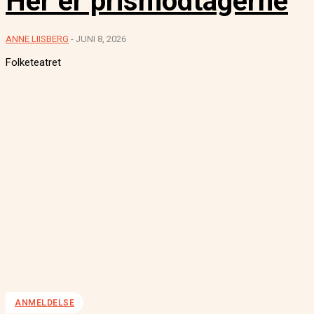
Her er prismodtagerne
ANNE LIISBERG
-
JUNI 8, 2026
Folketeatret
ANMELDELSE