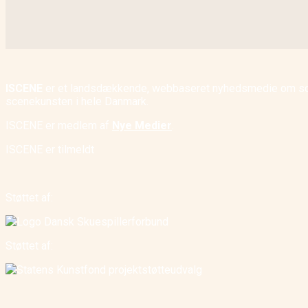
ISCENE
er et landsdækkende, webbaseret nyhedsmedie om scene
scenekunsten i hele Danmark.
ISCENE er medlem af
Nye Medier
.
ISCENE er tilmeldt
Støttet af:
Støttet af: