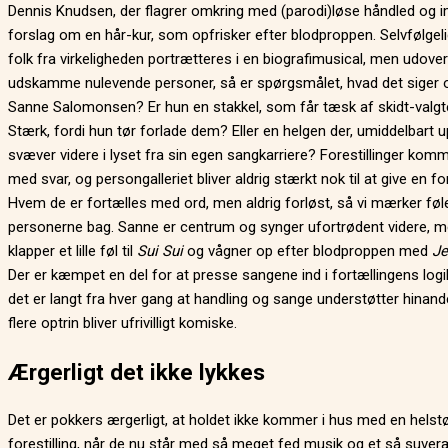
Dennis Knudsen, der flagrer omkring med (parodi)løse håndled og i
forslag om en hår-kur, som opfrisker efter blodproppen. Selvfølgeli
folk fra virkeligheden portrætteres i en biografimusical, men udover
udskamme nulevende personer, så er spørgsmålet, hvad det siger
Sanne Salomonsen? Er hun en stakkel, som får tæsk af skidt-valgt
Stærk, fordi hun tør forlade dem? Eller en helgen der, umiddelbart u
svæver videre i lyset fra sin egen sangkarriere? Forestillinger komm
med svar, og persongalleriet bliver aldrig stærkt nok til at give en for
Hvem de er fortælles med ord, men aldrig forløst, så vi mærker føl
personerne bag. Sanne er centrum og synger ufortrødent videre, 
klapper et lille føl til
Sui Sui
og vågner op efter blodproppen med
Je
Der er kæmpet en del for at presse sangene ind i fortællingens log
det er langt fra hver gang at handling og sange understøtter hinand
flere optrin bliver ufrivilligt komiske.
Ærgerligt det ikke lykkes
Det er pokkers ærgerligt, at holdet ikke kommer i hus med en helst
forestilling, når de nu står med så meget fed musik og et så suver