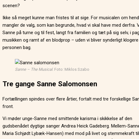
scenen?
Ikke så meget kunne man fristes til at sige. For musicalen om hende
mangler de valg, som kan begrunde, hvad vi skal have med derfra. V
Sanne på turne og til fest, langt fra familien og tæt på sig selv, i p
musikken og ramt af en blodprop – uden vi bliver synderligt klogere
personen bag.
Sanne – The Musical
. Foto: Miklos Szabo
Tre gange Sanne Salomonsen
Fortællingen spindes over flere årtier, fortalt med tre forskellige San
front.
Vi møder unge-Sanne med smittende karisma i skikkelse af den
gudsbenådet dygtige sanger Andrea Heick Gadeberg. Mellem-Sanne
Maria Schjødt Lybæk-Hansen) med mod på livet og stemmekraft til 