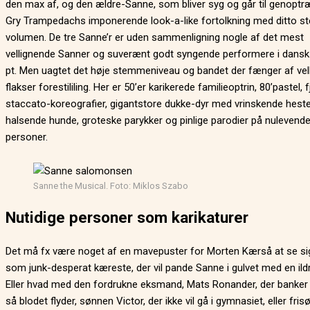
den max af, og den ældre-Sanne, som bliver syg og går til genoptræ
Gry Trampedachs imponerende look-a-like fortolkning med ditto 
volumen. De tre Sanne’r er uden sammenligning nogle af det mest
vellignende Sanner og suverænt godt syngende performere i dansk
pt. Men uagtet det høje stemmeniveau og bandet der fænger af vell
flakser forestililing. Her er 50’er karikerede familieoptrin, 80’pastel, f
staccato-koreografier, gigantstore dukke-dyr med vrinskende hest
halsende hunde, groteske parykker og pinlige parodier på nulevend
personer.
Sanne the Musical. Foto: Miklos Szabo
Nutidige personer som karikaturer
Det må fx være noget af en mavepuster for Morten Kærså at se si
som junk-desperat kæreste, der vil pande Sanne i gulvet med en ild
Eller hvad med den fordrukne eksmand, Mats Ronander, der banker
så blodet flyder, sønnen Victor, der ikke vil gå i gymnasiet, eller fri