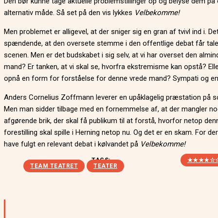
Den bør kunne tage aktuelle problemstillinger op og belyse dem på
alternativ måde. Så set på den vis lykkes
Velbekomme!
Men problemet er alligevel, at der sniger sig en gran af tvivl ind i. De
spændende, at den oversete stemme i den offentlige debat får tale
scenen. Men er det budskabet i sig selv, at vi har overset den almin
mand? Er tanken, at vi skal se, hvorfra ekstremisme kan opstå? Eller
opnå en form for forståelse for denne vrede mand? Sympati og e
Anders Cornelius Zoffmann leverer en upåklagelig præstation på s
Men man sidder tilbage med en fornemmelse af, at der mangler no
afgørende brik, der skal få publikum til at forstå, hvorfor netop den
forestilling skal spille i Herning netop nu. Og det er en skam. For de
have fulgt en relevant debat i kølvandet på
Velbekomme!
TAGS:
★★★★☆
TEAM TEATRET
TEATER