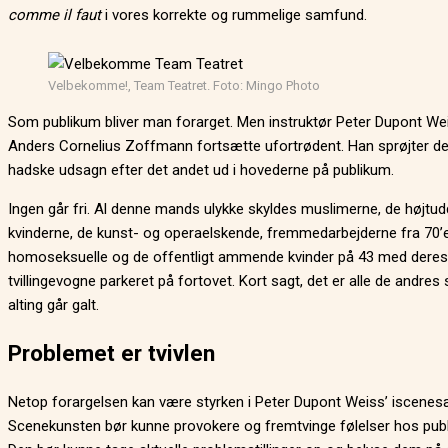
comme il faut
i vores korrekte og rummelige samfund.
Velbekomme!, Team Teatret. Foto: Mingo Photo
Som publikum bliver man forarget. Men instruktør Peter Dupont Wei
Anders Cornelius Zoffmann fortsætte ufortrødent. Han sprøjter de
hadske udsagn efter det andet ud i hovederne på publikum.
Ingen går fri. Al denne mands ulykke skyldes muslimerne, de højtu
kvinderne, de kunst- og operaelskende, fremmedarbejderne fra 70’e
homoseksuelle og de offentligt ammende kvinder på 43 med deres
tvillingevogne parkeret på fortovet. Kort sagt, det er alle de andres s
alting går galt.
Problemet er tvivlen
Netop forargelsen kan være styrken i Peter Dupont Weiss’ iscenes
Scenekunsten bør kunne provokere og fremtvinge følelser hos pub