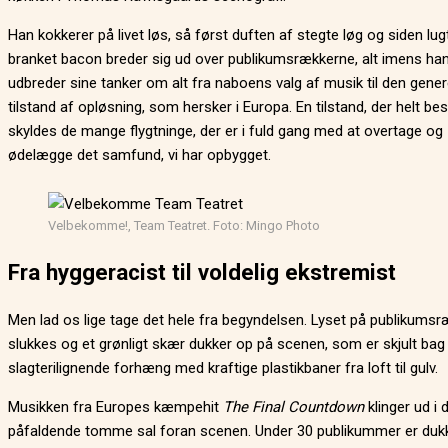
Han kokkerer på livet løs, så først duften af stegte løg og siden lug
branket bacon breder sig ud over publikumsrækkerne, alt imens ha
udbreder sine tanker om alt fra naboens valg af musik til den gener
tilstand af opløsning, som hersker i Europa. En tilstand, der helt be
skyldes de mange flygtninge, der er i fuld gang med at overtage og
ødelægge det samfund, vi har opbygget.
Velbekomme!, Team Teatret. Foto: Mingo Photo
Fra hyggeracist til voldelig ekstremist
Men lad os lige tage det hele fra begyndelsen. Lyset på publikums
slukkes og et grønligt skær dukker op på scenen, som er skjult bag
slagterilignende forhæng med kraftige plastikbaner fra loft til gulv.
Musikken fra Europes kæmpehit
The
Final Countdown
klinger ud i 
påfaldende tomme sal foran scenen. Under 30 publikummer er duk