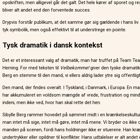
opskriften, men alligevel går det galt. Det hele kører af sporet og re
bliver alt andet end den forventede succes.
Drypvis forstår publikum, at det samme gør sig gældende i hans liv.
tyk symbolik, men også effektivt til at understrege en pointe.
Tysk dramatik i dansk kontekst
Det er et interessant valg af dramatik, man har truffet på Team Teat
Herning. For med teksten til
Velbekomme!
giver den tyske dramatike
Berg en stemme til den mand, vi ellers aldrig lader ytre sig offentligt
Den mand, der findes overalt. I Tyskland, i Danmark, i Europa. En ma
har akkumuleret en voldsom mængde af vrede, frustration og min
indeni, men ikke ved, hvor han skal rette det hen.
Sibylle Berg rammer hovedet på sømmet midt i en krænkelseskultur
man intet må sige, intet må gøre, intet må mene. Vi bryder os ikke
manden på scenen, fordi hans holdninger ikke er stuerene. Han kræ
undertrykker eller opildner til konflikter. Hans udtalelser er alt andet