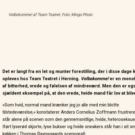
Velbekomme!
af Team Teatret. Foto: Mingo Photo
Det er langt fra en let og munter forestilling, der i disse dage 
opleves hos Team Teatret i Herning.
Velbekomme!
er en monol
af bitterhed, vrede og følelsen af mindreværd. Men den er og
sjældent eksempel på, at den vrede, hvide mand får lov at bliv
»Som hvid, normal mand krænker jeg jo alle med min blotte
tilstedeværelse,« konstaterer Anders Cornelius Zoffmann frustrere
står alene på scenen som den gennemsnitlige, hvide, heteroseksue
Iført lyserød skjorte, lyse bukser og hvide sneakers står han i sit s
køkken i Thomas Ravnsgaards scenografi.