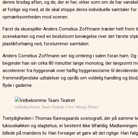
denne tirsdag aften, og de, der er her, virker som om de har vanskel
at forlige sig med, at de skal stoppe deres individuelle samtaler for
opmærksomheden mod scenen.
Først da skuespiller Anders Cornelius Zoffmann træder helt frem ti
scenekanten og med en beslutsom bevægelse river det første sty
plastikforhæng ned, forstummer samtalen.
Anders Cornelius Zoffmann ser sig omkring i salen foran ham. Og
begynder han sin cirka 80 minutter lange monolog, der langsomt m
accelererer fra hyggesnak over høflig hyggerascisme til deciderede
fremmedfjendske udtalelser og opråb om voldelig handling og blod,
flyde i gaderne.
Velbekomme!, Team Teatret. Foto: Mingo Photo
Tvetydigheden i Thomas Ravnsgaards scenografi, der på samme t
luksuskøkken og slagtehus, er bestemt ikke tilfældig. Madlavningen 
billede på mandens liv. Han forsøger at gøre alt det rigtige. Han føl