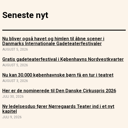
Seneste nyt
Nu bliver også havet og himlen til åbne scener i
Danmarks Internationale Gadeteaterfestivaler
AUGUST 5, 2026
Gratis gadeteaterfestival i Københavns Nordvestkvarter
AUGUST 5, 2026
Nu kan 30.000 københavnske børn få en tur i teatret
AUGUST 3, 2026
Her er de nominerede til Den Danske Cirkuspris 2026
JULI 30, 2026
Ny ledelsesduo fører Nørregaards Teater ind i et nyt
kapitel
JULI 9, 2026