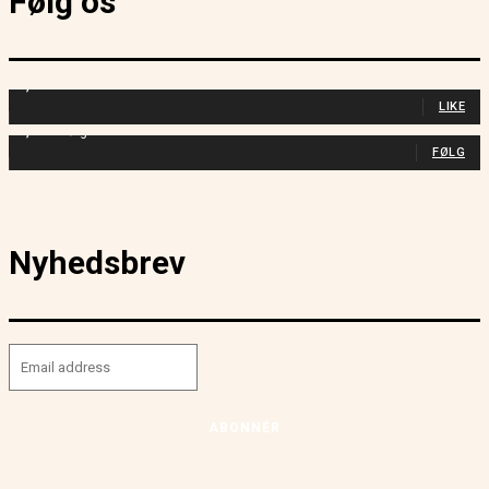
Følg os
4,150
Fans
LIKE
2,212
Følgere
FØLG
Nyhedsbrev
ABONNÉR