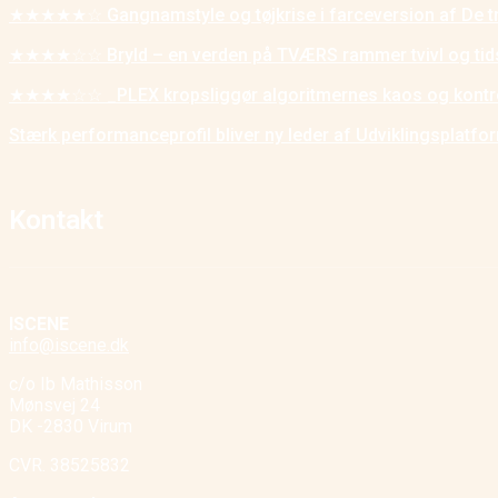
★★★★★☆ Gangnamstyle og tøjkrise i farceversion af De t
★★★★☆☆ Bryld – en verden på TVÆRS rammer tvivl og tid
★★★★☆☆ _PLEX kropsliggør algoritmernes kaos og kontr
Stærk performanceprofil bliver ny leder af Udviklingsplatf
Kontakt
ISCENE
info@iscene.dk
c/o Ib Mathisson
Mønsvej 24
DK -2830 Virum
CVR. 38525832