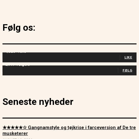
Følg os:
4,829
Fans
LIKE
2,714
Følgere
FØLG
Seneste nyheder
★★★★★☆ Gangnamstyle og tøjkrise i farceversion af De tre
musketerer