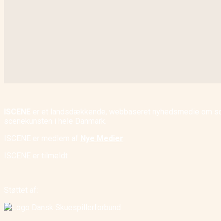
ISCENE
er et landsdækkende, webbaseret nyhedsmedie om scene
scenekunsten i hele Danmark.
ISCENE er medlem af
Nye Medier
.
ISCENE er tilmeldt
Støttet af: