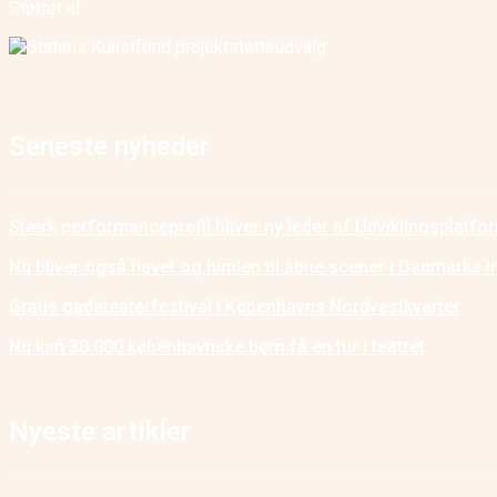
Støttet af:
Seneste nyheder
Stærk performanceprofil bliver ny leder af Udviklingsplatf
Nu bliver også havet og himlen til åbne scener i Danmarks I
Gratis gadeteaterfestival i Københavns Nordvestkvarter
Nu kan 30.000 københavnske børn få en tur i teatret
Nyeste artikler