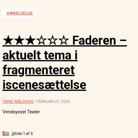
ANMELDELSE
★★★☆☆☆ Faderen –
aktuelt tema i
fragmenteret
iscenesættelse
TRINE WØLDICHE
-
FEBRUAR 27, 2025
Vendsyssel Teater
1
2
3
...
5
Side 1 af 5