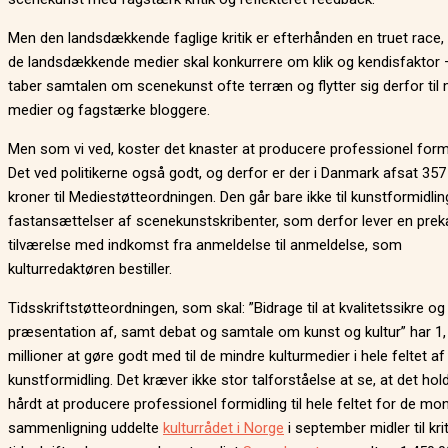
Men den landsdækkende faglige kritik er efterhånden en truet race
de landsdækkende medier skal konkurrere om klik og kendisfaktor 
taber samtalen om scenekunst ofte terræn og flytter sig derfor til
medier og fagstærke bloggere.
Men som vi ved, koster det knaster at producere professionel formi
Det ved politikerne også godt, og derfor er der i Danmark afsat 357 
kroner til Mediestøtteordningen. Den går bare ikke til kunstformidling
fastansættelser af scenekunstskribenter, som derfor lever en pre
tilværelse med indkomst fra anmeldelse til anmeldelse, som
kulturredaktøren bestiller.
Tidsskriftstøtteordningen, som skal: ”Bidrage til at kvalitetssikre og
præsentation af, samt debat og samtale om kunst og kultur” har 1,
millioner at gøre godt med til de mindre kulturmedier i hele feltet af
kunstformidling. Det kræver ikke stor talforståelse at se, at det hold
hårdt at producere professionel formidling til hele feltet for de mone
sammenligning uddelte
kulturrådet i Norge
i september midler til kri