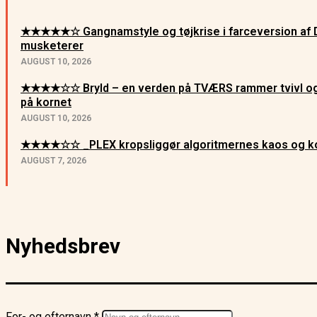
★★★★★☆ Gangnamstyle og tøjkrise i farceversion af 
musketerer
AUGUST 10, 2026
★★★★☆☆ Bryld – en verden på TVÆRS rammer tvivl og
på kornet
AUGUST 10, 2026
★★★★☆☆ _PLEX kropsliggør algoritmernes kaos og ko
AUGUST 7, 2026
Nyhedsbrev
For- og efternavn *