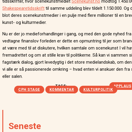
tidsskrifter, hvor scenekunstmediet
Scenekunst.no
modtog 1.450.0
Shakespearetidsskrift
til samme uddeling blev tildelt 1.150.000. Og 
blot deres scenekunstmedier i en pulje med flere millioner til en bred
kunst- og kulturmedier.
Nu er der jo medieforhandlinger i gang, og med den gode nyhed fra
vedtagne finanslov forleden er dette en opmuntring til jer som br
at være med til at diskutere, hvilken samtale om scenekunst I vil h
fremadrettet og om at stille krav til politikerne. Så kan vi sammen s
fagstærk dialog, gjort levedygtig i det store medielandskab, om den
vi alle er så passionerede omkring – hvad enten vi anskuer den fra
eller salen.
TAGS:
APPLAUS
CPH STAGE
KOMMENTAR
KULTURPOLITIK
Seneste