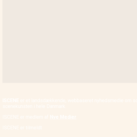
ISCENE
er et landsdækkende, webbaseret nyhedsmedie om scene
scenekunsten i hele Danmark.
ISCENE er medlem af
Nye Medier
.
ISCENE er tilmeldt