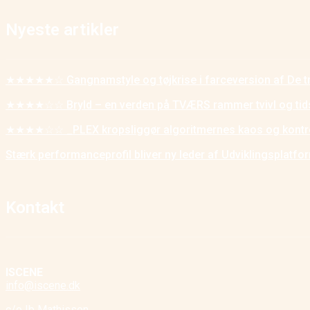
Nyeste artikler
★★★★★☆ Gangnamstyle og tøjkrise i farceversion af De t
★★★★☆☆ Bryld – en verden på TVÆRS rammer tvivl og tid
★★★★☆☆ _PLEX kropsliggør algoritmernes kaos og kontr
Stærk performanceprofil bliver ny leder af Udviklingsplatf
Kontakt
ISCENE
info@iscene.dk
c/o Ib Mathisson