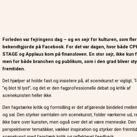
Forleden var fejringens dag – og en sejr for kulturen, som fle
bekendtgjorde på Facebook. For det var dagen, hvor både CP
STAGE og Applaus kom på finansloven. En stor sejr, ikke kun 
men for både branchen og publikum, som i den grad bliver styr
fremtiden.
Det hjælper at holde fast og insistere på, at scenekunst er vigtigt. T
”ej blot til lyst”, og det er den fagprofessionelle debat og kritik af
scenekunsten heller ikke.
Den fagstærke kritik og formidling er det afgørende bindeled mell
og sal. Den styrker samtalen om scenekunst, folder værkerne ud, re
ikke bare over kunsten, men også over det at være menneske. Den
perspektiverer tematikker, vækker inspiration og styrker den fremti
scenekunst med fagstærk kritik og reflekteret feedback.