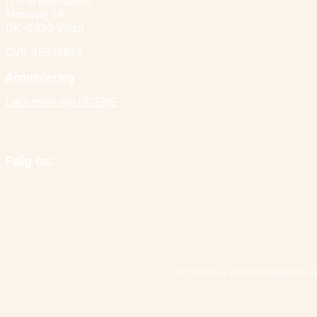
c/o Ib Mathisson
Mønsvej 24
DK -2830 Virum
CVR. 38525832
Annoncering
Læs mere om ISCENE
Følg os:
© ISCENE er et landsdækkende, we