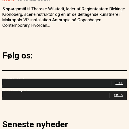
5 spørgsmål til Therese Willstedt, leder af Regionteatern Blekinge
Kronoberg, sceneinstruktør og en af de deltagende kunstnere i
Makropols VR-installation Anthropia på Copenhagen
Contemporary. Hvordan...
Følg os:
4,829
Fans
LIKE
2,714
Følgere
FØLG
Seneste nyheder