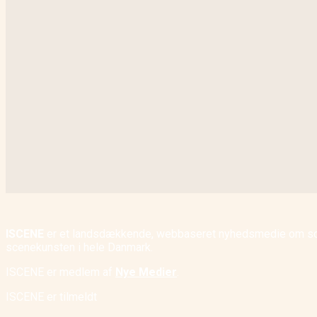
ISCENE
er et landsdækkende, webbaseret nyhedsmedie om scene
scenekunsten i hele Danmark.
ISCENE er medlem af
Nye Medier
.
ISCENE er tilmeldt